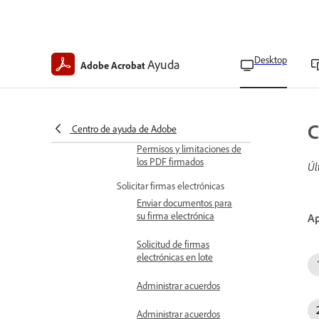
Conozca las firmas de Acrobat
Descripción general de las
firmas digitales
Desktop
Ayuda
Adobe Acrobat
Descripción general de las
firmas electrónicas
Prepárese para la firma
digital certificada
C
Centro de ayuda de Adobe
Permisos y limitaciones de
los PDF firmados
Úl
Solicitar firmas electrónicas
Enviar documentos para
su firma electrónica
Ap
Solicitud de firmas
electrónicas en lote
Administrar acuerdos
Administrar acuerdos