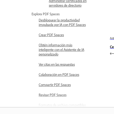
Administrar certificados en
servidores de directorio
Explora PDF Spaces
Desbloquear la productividad
impulsada por IA con PDF Spaces
Crear PDF Spaces
Ant
Obtén información más
Ce
inteligente con el Asistente de IA
personalizado
Ver citas en las respuestas
Colaboración en PDF Spaces
Compartir PDF Spaces
Revisar PDF Spaces
Formatos de archivo compatibles
y limitaciones