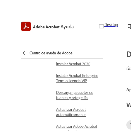
Acceder a la aplicación
Descargar Acrobat
Instalar Acrobat
Desktop
Ayuda
Adobe Acrobat
Instalar Acrobat Reader
Instalar versión de prueba
D
de Acrobat
Centro de ayuda de Adobe
Instalar Acrobat 2020
Úl
Instalar Acrobat Enterprise
Term o licencia VIP
Ap
Descargar paquetes de
fuentes y ortografía
W
Actualizar Acrobat
automáticamente
Actualizar Adobe Acrobat