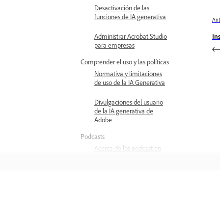
Desactivación de las
funciones de IA generativa
Ant
In
Administrar Acrobat Studio
para empresas
Comprender el uso y las políticas
Normativa y limitaciones
de uso de la IA Generativa
Divulgaciones del usuario
de la IA generativa de
Adobe
Podcasts
Acerca de los podcast en
adobe acrobat
Crear podcast en adobe
acrobat
Aprender
Explorar las funciones de IA
generativa en Acrobat