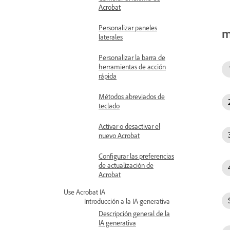
Acrobat
Personalizar paneles
m
laterales
Personalizar la barra de
herramientas de acción
rápida
Métodos abreviados de
teclado
Activar o desactivar el
nuevo Acrobat
Configurar las preferencias
de actualización de
Acrobat
Use Acrobat IA
Introducción a la IA generativa
Descripción general de la
IA generativa