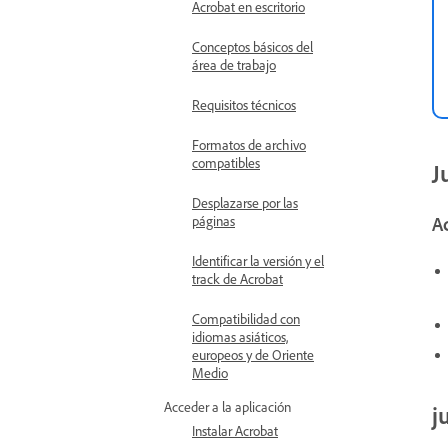
Acrobat en escritorio
Conceptos básicos del
área de trabajo
Requisitos técnicos
Formatos de archivo
compatibles
J
Desplazarse por las
páginas
Ac
Identificar la versión y el
track de Acrobat
Compatibilidad con
idiomas asiáticos,
europeos y de Oriente
Medio
Acceder a la aplicación
j
Instalar Acrobat