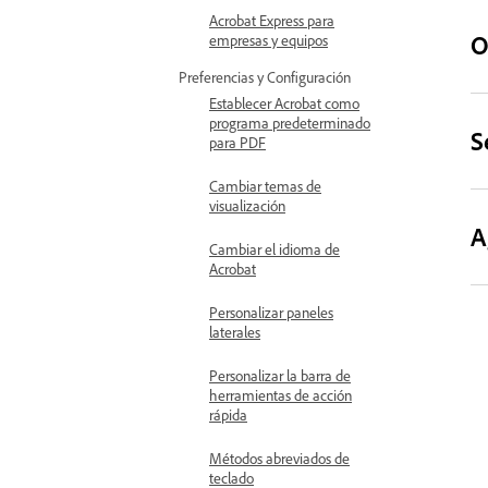
Acrobat Express para
O
empresas y equipos
Preferencias y Configuración
Establecer Acrobat como
programa predeterminado
S
para PDF
Cambiar temas de
visualización
A
Cambiar el idioma de
Acrobat
Personalizar paneles
laterales
Personalizar la barra de
herramientas de acción
rápida
Métodos abreviados de
teclado