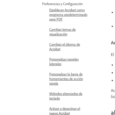
Preferencias y Configuración
Establecer Acrobat como
programa predeterminado
para PDF
Cambiar temas de
visualización
Ac
Cambiar el idioma de
Acrobat
El
Personalizar paneles
laterales
Personalizar la barra de
herramientas de acción
rápida
Ac
Métodos abreviados de
li
teclado
Activar o desactivar el
a
nuevo Acrobat