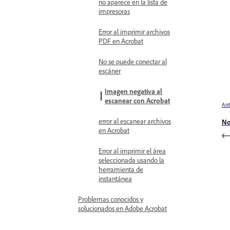
no aparece en la lista de
impresoras
Error al imprimir archivos
PDF en Acrobat
No se puede conectar al
escáner
Imagen negativa al
escanear con Acrobat
Ant
error al escanear archivos
No
en Acrobat
Error al imprimir el área
seleccionada usando la
herramienta de
instantánea
Problemas conocidos y
solucionados en Adobe Acrobat