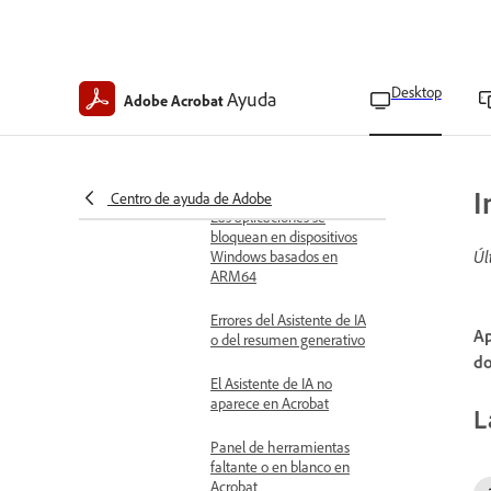
Error en los procesos
AcroCEF y RdrCEF
Acrobat no responde y
muestra un error de
Desktop
Ayuda
Adobe Acrobat
instancia en ejecución
Adobe Acrobat no pudo
cargar la DLL principal
I
Centro de ayuda de Adobe
Las aplicaciones se
bloquean en dispositivos
Úl
Windows basados en
ARM64
Errores del Asistente de IA
Ap
o del resumen generativo
do
El Asistente de IA no
aparece en Acrobat
L
Panel de herramientas
faltante o en blanco en
Acrobat