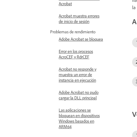
Acrobat
la
Acrobat muestra errores
A
de inicio de sesión
Problemas de rendimiento
Adobe Acrobat se bloquea
Error en los procesos
AcroCEF y RdrCEF
Acrobat no responde y
muestra un error de
instancia en ejecución
Adobe Acrobat no pudo
cargar la DLL principal
Las aplicaciones se
V
bloquean en dispositivos
Windows basados en
ARM64