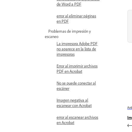
de Word a PDF
error al eliminar páginas
en PDF
Problemas de impresión y
escaneo
La impresora Adobe PDF
no aparece en la lista de
impresoras
Error al imprimir archivos
PDF en Acrobat
No se puede conectar al
escáner
Imagen negativa al
escanear con Acrobat
Ant
error al escanear archivos
Im
en Acrobat