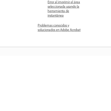
Error al imprimir el área
seleccionada usando la
herramienta de
instantánea
Problemas conocidos y
solucionados en Adobe Acrobat
Aprender
Aprenda con tutoriales en vídeo paso 
paso y orientación práctica directame
en la aplicación.