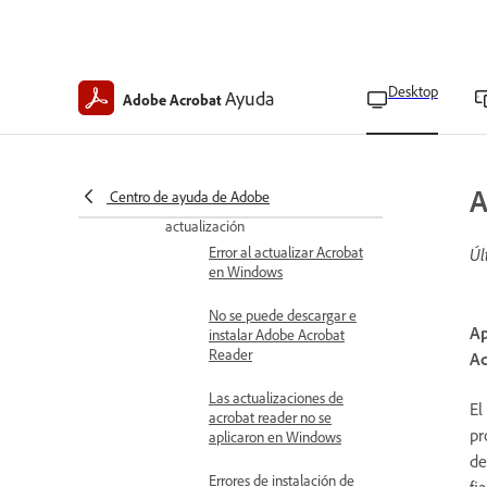
Convertir PDF a páginas
web HTML
Convertir PDF a formatos
de texto
Desktop
Ayuda
Adobe Acrobat
Convertir archivos PDF a
RTF
Solucionar problemas
A
Centro de ayuda de Adobe
Problemas de instalación y
actualización
Error al actualizar Acrobat
Úl
en Windows
No se puede descargar e
Ap
instalar Adobe Acrobat
Reader
Ac
Las actualizaciones de
El
acrobat reader no se
pr
aplicaron en Windows
de
Errores de instalación de
fi