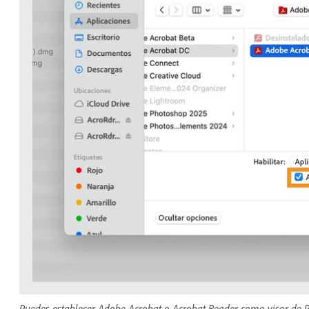
Puedes establecer Adobe Acrobat o Acrobat Reader como visor de 