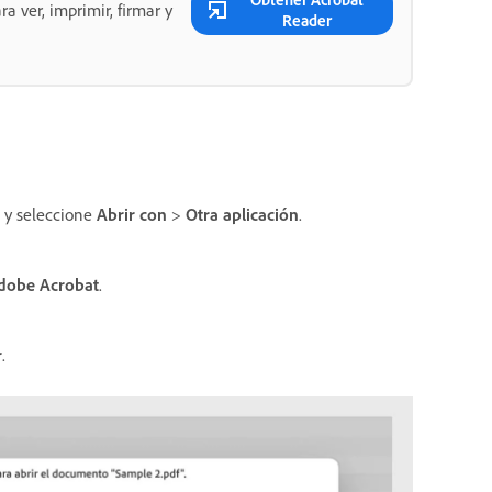
a ver, imprimir, firmar y
Reader
 y seleccione
Abrir con
>
Otra aplicación
.
dobe Acrobat
.
r
.