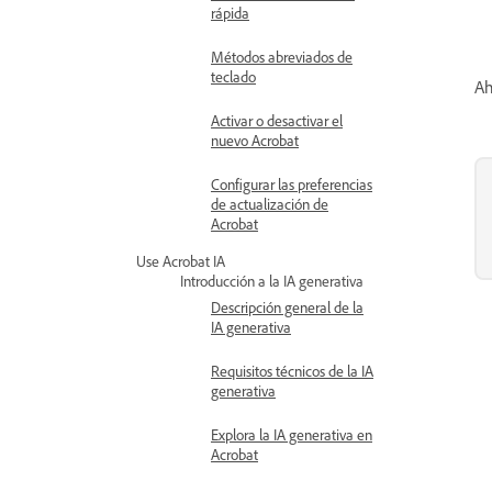
rápida
Métodos abreviados de
teclado
Ah
Activar o desactivar el
nuevo Acrobat
Configurar las preferencias
de actualización de
Acrobat
Use Acrobat IA
Introducción a la IA generativa
Descripción general de la
IA generativa
Requisitos técnicos de la IA
generativa
Explora la IA generativa en
Acrobat