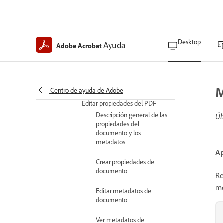
Mover o redimensionar un
rectángulo de vínculo
Abrir Adjuntos en PDFs
Desktop
Ayuda
Adobe Acrobat
Vincular a destinos
Administrar destinos de
vínculo
M
Centro de ayuda de Adobe
Editar propiedades del PDF
Descripción general de las
Úl
propiedades del
documento y los
metadatos
Ap
Crear propiedades de
documento
Re
mo
Editar metadatos de
documento
Ver metadatos de