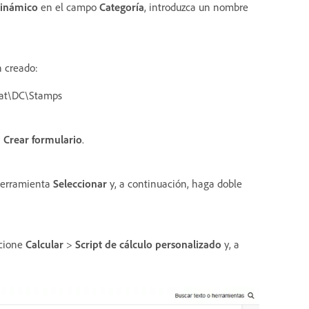
inámico
en el campo
Categoría
, introduzca un nombre
n creado:
at\DC\Stamps
>
Crear formulario
.
 herramienta
Seleccionar
y, a continuación, haga doble
ccione
Calcular
>
Script de cálculo personalizado
y, a