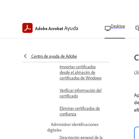
Descripción general de la
importación de
certificados
Importación de
Desktop
Ayuda
Adobe Acrobat
certificados de firmas
digitales en archivos PDF
Importar certificados
desde correos electrónicos
C
Centro de ayuda de Adobe
Importar certificados
desde el almacén de
Úl
certificados de Windows
Verificar información del
Ap
certificado
de
Eliminar certificados de
ef
confianza
Administrar identificaciones
digitales
Descripción general de la