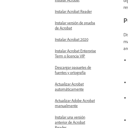
di
re
Instalar Acrobat Reader
P
Instalar versión de prueba
de Acrobat
Di
Instalar Acrobat 2020
ma
ar
Instalar Acrobat Enterprise
Term o licencia VIP
Descargar paquetes de
fuentes y ortografía
Actualizar Acrobat
automáticamente
Actualizar Adobe Acrobat
manualmente
Instalar una versión
anterior de Acrobat
Reader