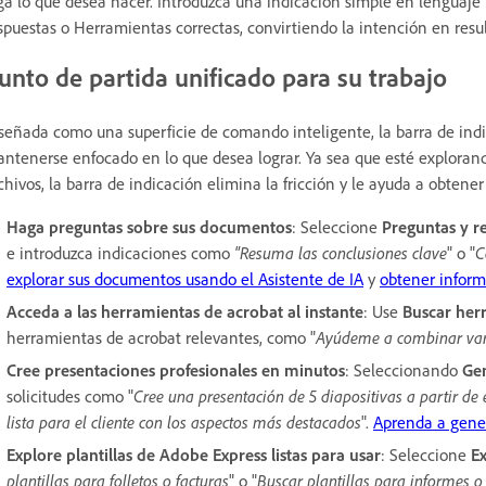
ga lo que desea hacer. Introduzca una indicación simple en lenguaje n
spuestas o Herramientas correctas, convirtiendo la intención en res
unto de partida unificado para su trabajo
señada como una superficie de comando inteligente, la barra de indi
ntenerse enfocado en lo que desea lograr. Ya sea que esté explora
chivos, la barra de indicación elimina la fricción y le ayuda a obtene
Haga preguntas sobre sus documentos
: Seleccione
Preguntas y r
e introduzca indicaciones como
"Resuma las conclusiones clave
" o "
C
explorar sus documentos usando el Asistente de IA
y
obtener inform
Acceda a las herramientas de acrobat al instante
: Use
Buscar her
herramientas de acrobat relevantes, como "
Ayúdeme a combinar vari
Cree presentaciones profesionales en minutos
: Seleccionando
Ge
solicitudes como "
Cree una presentación de 5 diapositivas a partir de 
lista para el cliente con los aspectos más destacados
".
Aprenda a gener
Explore plantillas de Adobe Express listas para usar
: Seleccione
Ex
plantillas para folletos o facturas
" o "
Buscar plantillas para informes 