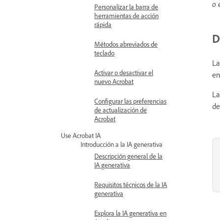
o 
Personalizar la barra de
herramientas de acción
rápida
D
Métodos abreviados de
teclado
La
Activar o desactivar el
en
nuevo Acrobat
La
Configurar las preferencias
de
de actualización de
Acrobat
Use Acrobat IA
Introducción a la IA generativa
Descripción general de la
IA generativa
Requisitos técnicos de la IA
generativa
Explora la IA generativa en