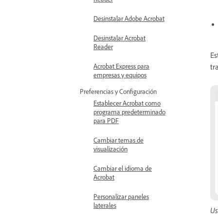
Desinstalar Adobe Acrobat
Desinstalar Acrobat
Reader
Es
tr
Acrobat Express para
empresas y equipos
Preferencias y Configuración
Establecer Acrobat como
programa predeterminado
para PDF
Cambiar temas de
visualización
Cambiar el idioma de
Acrobat
Personalizar paneles
laterales
Us