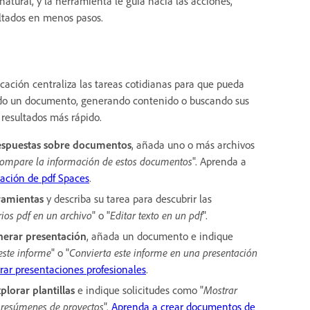
atural, y la herramienta le guía hacia las acciones,
ultados en menos pasos.
cación centraliza las tareas cotidianas para que pueda
ndo un documento, generando contenido o buscando sus
r resultados más rápido.
espuestas sobre documentos
, añada uno o más archivos
ompare la información de estos documentos
". Aprenda a
ación de pdf Spaces
.
ramientas
y describa su tarea para descubrir las
os pdf en un archivo
" o "
Editar texto en un pdf
".
nerar presentación
, añada un documento e indique
este informe
" o "
Convierta este informe en una presentación
ar presentaciones profesionales
.
plorar plantillas
e indique solicitudes como "
Mostrar
o resúmenes de proyectos
".
Aprenda a crear documentos de