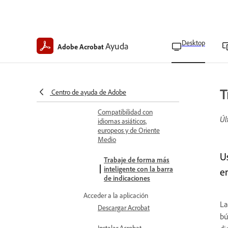
Requisitos técnicos
Formatos de archivo
compatibles
Desktop
Ayuda
Adobe Acrobat
Desplazarse por las
páginas
Identificar la versión y el
T
track de Acrobat
Centro de ayuda de Adobe
Compatibilidad con
Úl
idiomas asiáticos,
europeos y de Oriente
Medio
U
Trabaje de forma más
inteligente con la barra
e
de indicaciones
Acceder a la aplicación
La
Descargar Acrobat
bú
Instalar Acrobat