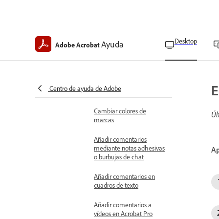
comentarios
Añadir comentarios en
cuadros de texto
Desktop
Ayuda
Adobe Acrobat
Añadir comentarios al
texto o a las imágenes
seleccionados
E
Centro de ayuda de Adobe
Añadir marcas
Cambiar colores de
Úl
marcas
Añadir comentarios
mediante notas adhesivas
Ap
o burbujas de chat
Añadir comentarios en
cuadros de texto
Añadir comentarios a
vídeos en Acrobat Pro