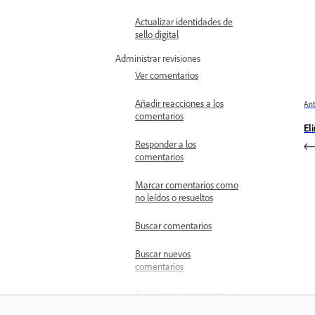
Actualizar identidades de
sello digital
Administrar revisiones
Ver comentarios
Añadir reacciones a los
Ant
comentarios
El
Responder a los
comentarios
Marcar comentarios como
no leídos o resueltos
Buscar comentarios
Buscar nuevos
comentarios
Desbloquear comentarios