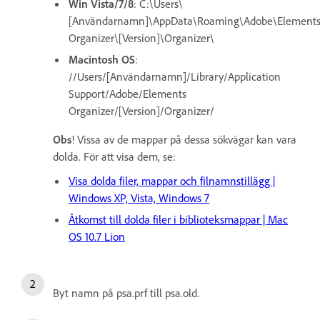
Win Vista/7/8
: C:\Users\
[Användarnamn]\AppData\Roaming\Adobe\Element
Organizer\[Version]\Organizer\
Macintosh OS
:
//Users/[Användarnamn]/Library/Application
Support/Adobe/Elements
Organizer/[Version]/Organizer/
Obs
! Vissa av de mappar på dessa sökvägar kan vara
dolda. För att visa dem, se:
Visa dolda filer, mappar och filnamnstillägg |
Windows XP, Vista, Windows 7
Åtkomst till dolda filer i biblioteksmappar | Mac
OS 10.7 Lion
Byt namn på psa.prf till psa.old.