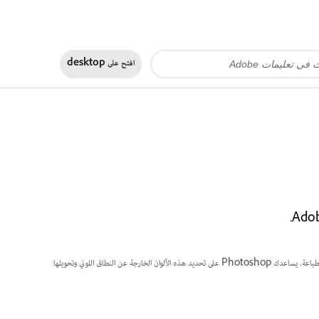
افتح على
desktop
عند العمل باستخدام الألوان للطباعة، لا يمكن إعادة إنتاج بعض قيم RGB أو الألوان الأخرى بدقة باستخدام أحبار الطباعة. يساعدك Photoshop على تحديد هذه الألوان الخارجة عن النطاق اللوني وتحويلها