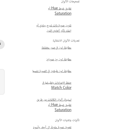
تصحيحات الألوان
تطبيق ضبط Hue أو
Saturation
تلوين صورة ذات تدرج رمادي أو
إنشاء تأثير أحادي اللون
تعديلات الألوان الانتقائية
مطابقة لون في صور مختلفة
مطابقة لون بين صورتين
مطابقة لون طبقتين في الصورة نفسها
حفظ الإعدادات وتطبيقها في
Match Color
استبدال ألوان الكائنات عن طريق
تطبيق ضبط Hue أو
Saturation
تأثيرات وتقنيات الألوان
تحويل صورة ملونة إلى أبيض وأسود