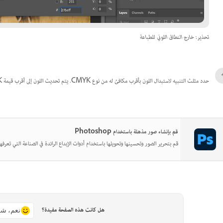
تحذير: خارج النطاق اللوني للطباعة
حدد مثلث التنبيه لاستبدال اللون بأقرب مكافئ له من نوع CMYK. يتم تحديث اللون إلى أقرب قيمة CMYK قابلة للطباعة.
قم بإنشاء صور مذهلة باستخدام Photoshop
قم بتحرير الصور وتحسينها وتحويلها باستخدام أدوات الإبداع الرائدة في الصناعة التي تعرفها
هل كانت هذه الصفحة مفيدة؟
نعم، شك