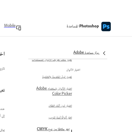
باستخدام أداة Magic Eraser
إزالة الانعكاسات
ضبط اللون
المساعدة
Mobile
Photoshop
ملفات تعريف الألوان
حول ملفات تخصيص اللون
تضمين ملفات تعريف الألوان
اختر م
مركز مساعدة Adobe
تغيير ملف تعريف الألوان للمستندات
تاري
اختيار الألوان
تعيين لونَي المقدمة والخلفية
اختيار الألوان باستخدام Adobe
تعيين أقرب مك
Color Picker
اختيار لون أثناء الطلاء
إلى 
اختر ألوانًا آمنة للويب
اختر مكافئًا من نوع CMYK
يمثل نموذج CMYK الأحبار الأربعة