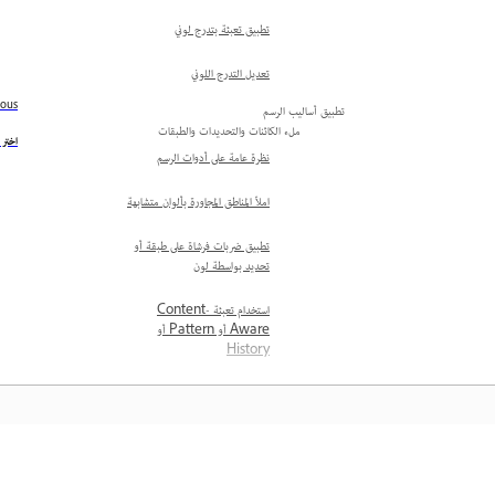
تطبيق تعبئة بتدرج لوني
تعديل التدرج اللوني
ious
تطبيق أساليب الرسم
ملء الكائنات والتحديدات والطبقات
اختر 
نظرة عامة على أدوات الرسم
املأ المناطق المجاورة بألوان متشابهة
تطبيق ضربات فرشاة على طبقة أو
تحديد بواسطة لون
استخدام تعبئة Content-
Aware أو Pattern أو
History
تعبئة قماش الرسم
تعبئة تحديد أو طبقة بأحد الألوان
إنشاء طبقة جديدة عند استخدام
المعرفة