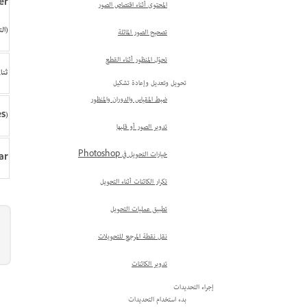
er
المحتوى أثناء اقتصاص الصور
(ال
تصحيح الصور المائلة
تحوّل المنظور أثناء القطع
ثنا
تحويل وتعديل وإعادة تشكيل
ضبط المقياس والدوران والمنظور
)‎
تدوير الصور أو قلبها
خيارات التحويل في Photoshop
ar
تكرار الكائنات أثناء التحويل
تطبيق عمليات التحويل
نقل نقطة المرجع للتحويلات
تدوير الكائنات
إجراء التحديدات
بدء استخدام التحديدات