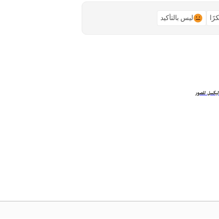
رًا
ليس بالتأكيد
البكسل للصور