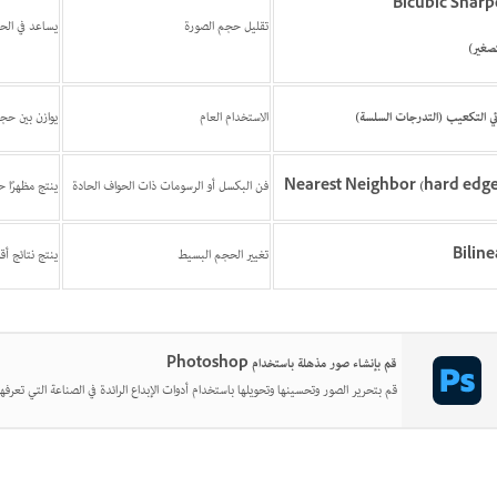
Bicubic Sharp
تقليل حجم الصورة
يساعد في الح
تصغير)
ئي التكعيب (التدرجات السلسة)
الاستخدام العام
يوازن بين حجم
Nearest Neighbor (hard edges
فن البكسل أو الرسومات ذات الحواف الحادة
ينتج مظهرًا ح
Biline
تغيير الحجم البسيط
ينتج نتائج أق
قم بإنشاء صور مذهلة باستخدام Photoshop
قم بتحرير الصور وتحسينها وتحويلها باستخدام أدوات الإبداع الرائدة في الصناعة التي تعرفها