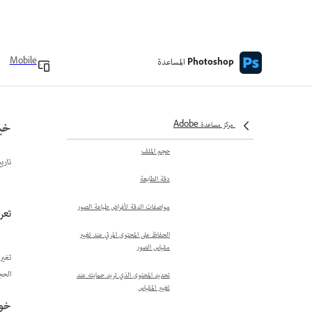
دقة الصورة المطبوعة
تعيين حجم الصورة ودقتها
المساعدة
Mobile
Photoshop
خيار إعادة المعاينة في مربع الحوار
حجم الصورة
دقة شاشة العرض وحجم عرض
خيار
الصورة
مركز مساعدة Adobe
حجم الملف
تاري
دقة الطابعة
مواصفات الدقة لأغراض طباعة الصور
تعر
الحفاظ على المحتوى المرئي عند تغيير
مقياس الصور
تغير
الحج
تحديد المحتوى الذي تريد حمايته عند
تغيير المقياس
خوا