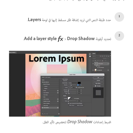
حدد طبقة النص التي تريد إضافة ظل مسقط إليها في لوحة
Layers
.
تحديد أيقونة
Drop Shadow
>
Add a layer style
.
اضبط إعدادات Drop Shadow لتخصيص تأثير الظل.