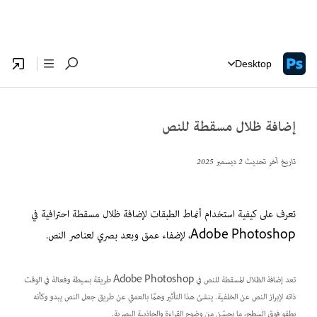
Desktop
إضافة ظلال مسقطة للنص
تاريخ آخر تحديث
2 ديسمبر 2025
تعرف على كيفية استخدام أنماط الطبقات لإضافة ظلال مسقطة احترافية في
Adobe Photoshop، لإضفاء عمق وبعد بصري لعناصر النص.
تعد إضافة الظلال المسقطة للنص في Adobe Photoshop طريقة بسيطة وفعالة في الوقت
ذاته لإبراز النص عن الخلفية. ينشئ هذا التأثير وهمًا بالعمقِ عن طريق جعل النص يبدو وكأنه
يطفو فوق السطح، ما يحسّن من وضوح القراءة والجاذبية البصرية.