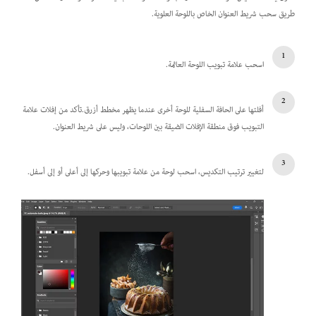
طريق سحب شريط العنوان الخاص باللوحة العلوية.
اسحب علامة تبويب اللوحة العائمة.
أفلتها على الحافة السفلية للوحة أخرى عندما يظهر مخطط أزرق.تأكد من إفلات علامة
التبويب فوق منطقة الإفلات الضيقة بين اللوحات، وليس على شريط العنوان.
لتغيير ترتيب التكديس، اسحب لوحة من علامة تبويبها وحركها إلى أعلى أو إلى أسفل.