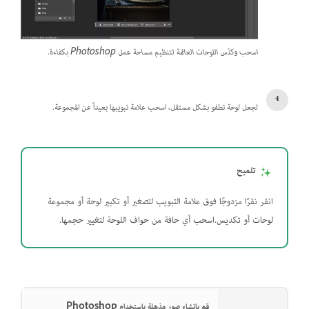
اسحب وكدّس اللوحات العائمة لتنظيم مساحة عمل Photoshop بكفاءة.
لجعل لوحة تطفو بشكل مستقل، اسحب علامة تبويبها بعيداً عن المجموعة.
تلميح
انقر نقرًا مزدوجًا فوق علامة التبويب لتصغير أو تكبير لوحة أو مجموعة
لوحات أو تكديس.اسحب أي حافة من حواف اللوحة لتغيير حجمها.
قم بإنشاء صور مذهلة باستخدام Photoshop