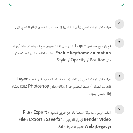
حرك مؤشر الوقت الحالي (رأس التشغيل) إلى حيث تريد تعيين الإطار الرئيسي الأول.
قم بتوسيع خصائص
Layer
بالنقر على المثلث بجوار اسم الطبقة، ثم حدد أيقونة
Enable Keyframe animation
بجانب الخاصية التي تريد تحريكها
مثل Position أو Opacity أو Style.
حرك مؤشر الوقت الحالي إلى نقطة زمنية مختلفة، ثم قم بتغيير خاصية
Layer
(تحريك الطبقة أو ضبط التعتيم وما إلى ذلك). يقوم Photoshop تلقائيًا بإنشاء
إطار رئيسي جديد.
احفظ الرسوم المتحركة الخاصة بك عن طريق تحديد
>
Export
>
File
Render Video
لإخراج الفيديو أو
Save for
>
Export
>
File
Web (Legacy)
للصور المتحركة GIF.