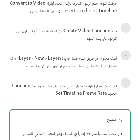
عرضت اللوحة وضع الرسوم المتحركة للإطار، فحدد أيقونة
Convert to Video
Timeline
‏<insert icon here> في الزاوية السفلية اليسرى.
حدد
Create Video Timeline
من القائمة المنسدلة، ثم انقر فوق الزر
الموجود على يسار السهم.
أضف محتوى عن طريق إنشاء طبقة جديدة (
Layer
>
New
>
Layer
) أو قم
بتحويل طبقة الخلفية إلى طبقة عادية بالنقر المزدوج عليها في لوحة الطبقات.
قم بتعيين معدل إطارات الجدول الزمني عن طريق تحديد قائمة لوحة
Timeline
وتحديد
Set Timeline Frame Rate
.
تلميح
اختر معدلاً مناسباً مثل 24 إطاراً في الثانية، وهو المعيار القياسي للفيديو.