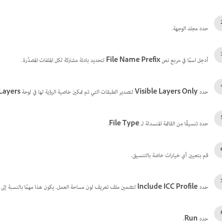
حدد مجلد الوجهة.
أدخِل اسمًا في مربع نص
File Name Prefix
لتحديد بادئة مشتركة لكل الملفات المصدَّرة.
حدد
Visible Layers Only
لتصدير الطبقات التي تم تمكين خاصية الرؤية لها في لوحة
Layers
حدد تنسيقًا من القائمة المنسدلة لـ
File Type
.
قم بتعيين أي خيارات خاصة بالتنسيق.
حدد
Include ICC Profile
لتضمين ملف تعريف لون مساحة العمل. يكون هذا مهمًا بالنسبة إلى حالا
حدد
Run
.