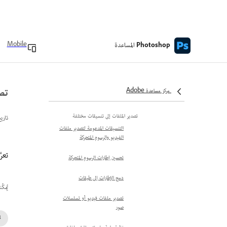
خصائص حفظ الملفات وتفضيلاته
خيارات معاينة الصور في macOS
الأسئلة الشائعة حول مستندات
المساعدة
Mobile
Photoshop
Photoshop السحابية
الحفظ بتنسيق Photoshop
PDF
تص
مركز مساعدة Adobe
حفظ للويب
تصدير الملفات إلى تنسيقات مختلفة
تاري
التنسيقات المدعومة لتصدير ملفات
الفيديو والرسوم المتحركة
تعرَّف 
تحسين إطارات الرسوم المتحركة
دمج الإطارات إلى طبقات
يُمك
تصدير ملفات فيديو أو تسلسلات
صور