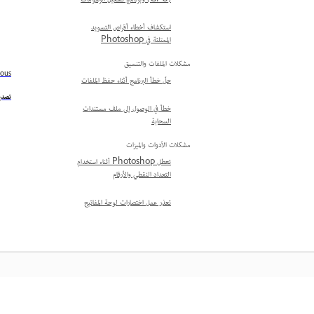
(GPU) وبرنامج تشغيل الرسومات
استكشاف أخطاء أقراص التسويد
الممتلئة في Photoshop
مشكلات الملفات والتنسيق
ious
حلّ خطأ البرنامج أثناء حفظ الملفات
تصدي
خطأ في الوصول إلى ملف مستندات
السحابة
مشكلات الأدوات والميزات
تعطل Photoshop أثناء استخدام
التعداد النقطي والأرقام
تعذر عمل اختصارات لوحة المفاتيح