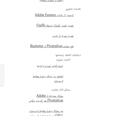
البحث في ملفات السحابة
تكاملات التطبيق
الوصول إلى قوالب Adobe Express
تحسين الصور المُنشأة بواسطة Firefly
تحويل صورة إلى فيديو
فتح ملفات Photoshop في Illustrator
استكشاف الأخطاء وإصلاحها
الأدوات والموارد
إعداد أقراص تسويد وإدارتها
التحقق من توافق وحدة معالجة
الرسومات
مشاكل الأداء والثبات
مشاكل معروفة في Adobe
Photoshop على كمبيوتر مكتبي
حل مشاكل وحدة معالجة الرسومات