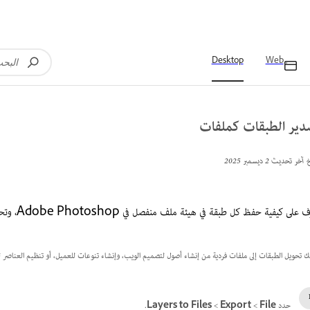
Desktop
Web
دير الطبقات كملفات
خ آخر تحديث
2 ديسمبر 2025
على كيفية حفظ كل طبقة في هيئة ملف منفصل في Adobe Photoshop، وتحديد التنسيق المفضل لديك، وتسمية الملفات تمامًا كما تريد.
ِّنك تحويل الطبقات إلى ملفات فردية من إنشاء أصول لتصميم الويب، وإنشاء تنوعات للعميل، أو تنظيم العناصر 
حدد
File
‏>
Export
‏>
Layers to Files
.