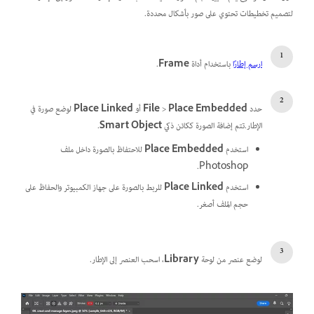
لتصميم تخطيطات تحتوي على صور بأشكال محددة.
ارسم إطارًا
باستخدام أداة
Frame
.
حدد
Place Embedded
>
File
أو
Place Linked
لوضع صورة في
الإطار.تتم إضافة الصورة ككائن ذكي
Smart Object
.
استخدم
Place Embedded
للاحتفاظ بالصورة داخل ملف
Photoshop.
استخدم
Place Linked
للربط بالصورة على جهاز الكمبيوتر والحفاظ على
حجم الملف أصغر.
لوضع عنصر من لوحة
Library
، اسحب العنصر إلى الإطار.