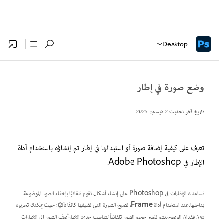
Desktop
وضع صورة في إطار
تاريخ آخر تحديث
2 ديسمبر 2025
تعرف على كيفية إضافة صورة أو استبدالها في إطار تم إنشاؤه باستخدام أداة
الإطار في Adobe Photoshop.
تساعدك الإطارات في Photoshop على إنشاء أشكال تقوم تلقائيًا بإخفاء الصور الموضوعة
بداخلها.عند استخدام أداة
Frame
، تصبح الصورة التي تضيفها
كائنًا ذكيًا
؛ حيث يمكنك تحريره
دون فقدان الوضوح.يتم تغيير حجم الصور تلقائياً لتناسب حدود الإطارأضف الصور إلى الإطارات