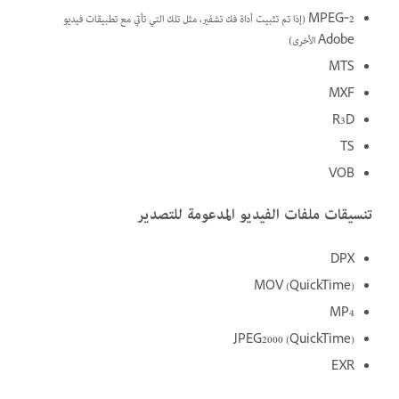
MPEG‑2 (إذا تم تثبيت أداة فك تشفير، مثل تلك التي تأتي مع تطبيقات فيديو
Adobe الأخرى)
MTS
MXF
R3D
TS
VOB
تنسيقات ملفات الفيديو المدعومة للتصدير
DPX
MOV (QuickTime)‎‏
MP4
JPEG2000 (QuickTime‎)
EXR