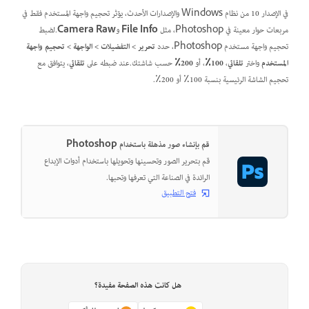
في الإصدار 10 من نظام Windows والإصدارات الأحدث، يؤثر تحجيم واجهة المستخدم فقط في
مربعات حوار معينة في Photoshop، مثل
File Info
و
Camera Raw
.لضبط
تحجيم واجهة مستخدم Photoshop، حدد
تحرير
>
التفضيلات
>
الواجهة
>
تحجيم واجهة
المستخدم
واختر
تلقائي
،
100٪
، أو
200٪
حسب شاشتك.عند ضبطه على
تلقائي
، يتوافق مع
تحجيم الشاشة الرئيسية بنسبة 100٪ أو 200٪.
قم بإنشاء صور مذهلة باستخدام Photoshop
قم بتحرير الصور وتحسينها وتحويلها باستخدام أدوات الإبداع
الرائدة في الصناعة التي تعرفها وتحبها.
فتح التطبيق
هل كانت هذه الصفحة مفيدة؟