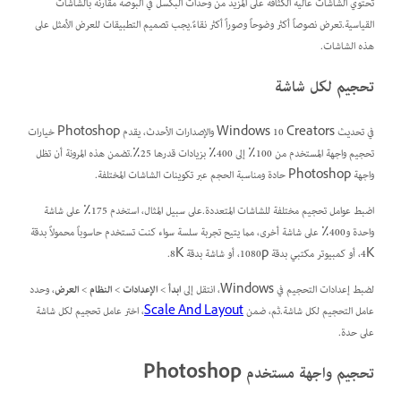
تحتوي الشاشات عالية الكثافة على المزيد من وحدات البكسل في البوصة مقارنة بالشاشات
القياسية.تعرض نصوصاً أكثر وضوحاً وصوراً أكثر نقاءً.يجب تصميم التطبيقات للعرض الأمثل على
هذه الشاشات.
تحجيم لكل شاشة
في تحديث Windows 10 Creators والإصدارات الأحدث، يقدم Photoshop خيارات
تحجيم واجهة المستخدم من 100٪ إلى 400٪ بزيادات قدرها 25٪.تضمن هذه المرونة أن تظل
واجهة Photoshop حادة ومناسبة الحجم عبر تكوينات الشاشات المختلفة.
اضبط عوامل تحجيم مختلفة للشاشات المتعددة.على سبيل المثال، استخدم 175٪ على شاشة
واحدة و400٪ على شاشة أخرى، مما يتيح تجربة سلسة سواء كنت تستخدم حاسوباً محمولاً بدقة
4K، أو كمبيوتر مكتبي بدقة 1080p، أو شاشة بدقة 8K.
لضبط إعدادات التحجيم في Windows، انتقل إلى
ابدأ
>
الإعدادات
>
النظام
>
العرض
، وحدد
عامل التحجيم لكل شاشة.ثم، ضمن
Scale And Layout
، اختر عامل تحجيم لكل شاشة
على حدة.
تحجيم واجهة مستخدم Photoshop