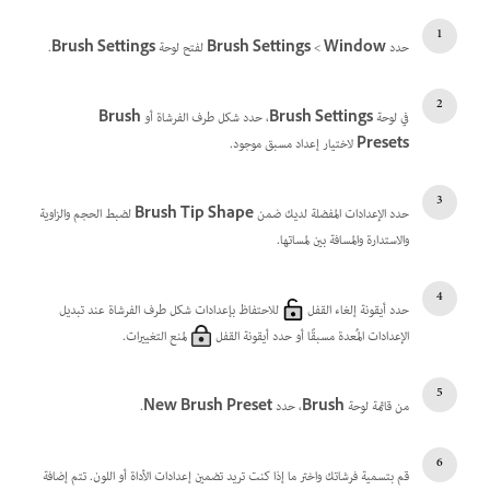
حدد
Window
>‏
Brush Settings
لفتح لوحة
Brush Settings
.
في لوحة
Brush Settings
، حدد شكل طرف الفرشاة أو
Brush
Presets
لاختيار إعداد مسبق موجود.
حدد الإعدادات المفضلة لديك ضمن
Brush Tip Shape
لضبط الحجم والزاوية
والاستدارة والمسافة بين لمساتها.
حدد أيقونة إلغاء القفل
للاحتفاظ بإعدادات شكل طرف الفرشاة عند تبديل
الإعدادات المُعدة مسبقًا أو حدد أيقونة القفل
لمنع التغييرات.
من قائمة لوحة
Brush
، حدد
New Brush Preset
.
قم بتسمية فرشاتك واختر ما إذا كنت تريد تضمين إعدادات الأداة أو اللون. تتم إضافة