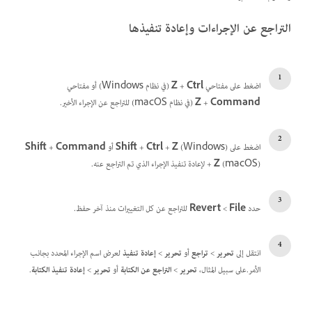
التراجع عن الإجراءات وإعادة تنفيذها
اضغط على مفتاحي
Ctrl‏
+
Z
(في نظام Windows) أو مفتاحي
Command‏
+
Z
(في نظام macOS) للتراجع عن الإجراء الأخير.
اضغط على
(Windows) أو
Z
+
Ctrl
+
Shift
Command
+
Shift
(macOS) لإعادة تنفيذ الإجراء الذي تم التراجع عنه.
Z
+
حدد
File‏
>
Revert
للتراجع عن كل التغييرات منذ آخر حفظ.
انتقل إلى
تحرير
>
تراجع
أو
تحرير
>
إعادة تنفيذ
لعرض اسم الإجراء المحدد بجانب
الأمر.على سبيل المثال،
تحرير
>
التراجع عن الكتابة
أو
تحرير
>
إعادة تنفيذ الكتابة
.