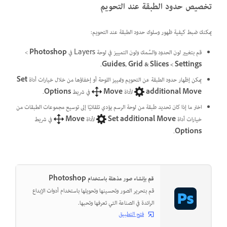
تخصيص حدود الطبقة عند التحويم
يمكنك ضبط كيفية ظهور وسلوك حدود الطبقة عند التحويم:
قم بتغيير لون الحدود والسُمك ولون التمييز في لوحة Layers في
Photoshop‏
>
Settings‏
>
Guides, Grid & Slices
.
يمكن إظهار حدود الطبقة عن التحويم وتمييز اللوحة أو إخفاؤها من خلال خيارات أداة
Set
additional Move
لأداة
Move
في شريط
Options
.
اختر ما إذا كان تحديد طبقة من لوحة الرسم يؤدي تلقائيًا إلى توسيع مجموعات الطبقات من
خيارات أداة
Set additional Move
لأداة
Move
في شريط
.
Options
قم بإنشاء صور مذهلة باستخدام Photoshop
قم بتحرير الصور وتحسينها وتحويلها باستخدام أدوات الإبداع
الرائدة في الصناعة التي تعرفها وتحبها.
فتح التطبيق