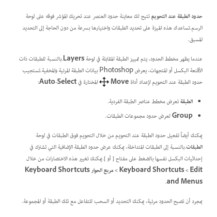
حدود الطبقة عند التحويم
تتيح لك معاينة حدود العنصر عند تحريك المؤشر فوقه على لوحة
الرسم.تساعدك هذه الميزة على تحديد الطبقات واختيارها بسرعة من دون الحاجة إلى التحديد
المسبق.
عندما يظهر مخطط الحدود، يتم تمييز الطبقة المقابلة في لوحة
Layers
.بالنسبة للطبقات ذات
الأقنعة البكسل أو المتجهات، يعرض Photoshop بيانات الطبقة المرئية والمخفية.تستجيب
حدود الطبقة عند التحويم لإعداد أداة
Move
المختارة في
Auto-Select
:
الطبقة
تعرض مخطط عناصر الطبقة الفردية.
Group
لعرض حدود مجموعات الطبقات.
يمكنك أيضاً تفعيل حدود الطبقة عند التحويم من خلال التحويم فوق الطبقات في لوحة
الطبقات
.بالنسبة إلى الطبقات المتداخلة، يمكنك عرض حدود الطبقة الإضافية التي تشترك في
إحداثيات البكسل نفسها بالضغط على مفتاح
[
أو
]
.يمكنك تغيير هذه الاختصارات من خلال
Edit‏
>
Keyboard Shortcuts‏
> مربع الحوار
Keyboard Shortcuts
.
and Menus
بمجرد أن تصبح الحدود مرئية، يمكنك التحديد أو السحب للتفاعل مع تلك الطبقة أو المجموعة.