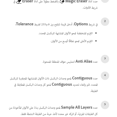
حدد أداة
Magic Eraser
بالضغط مطولاً على أداة
Eraser
في
شريط الأدوات.
في شريط
Options
، أدخل قيمة تتراوح بين 0 و255 لضبط
Tolerance:
القِيَم المنخفضة تمحو الألوان المشابهة للبكسل المحدد.
القِيَم الأعلى تمحو نطاقًا أوسع من الألوان.
حدد
Anti-Alias
لتمليس حواف المنطقة الممحوة.
حدد
Contiguous
لمحو وحدات البكسل ذات الألوان المتشابهة المجاورة للبكسل
المحدد. قم بإلغاء تحديد
Contiguous
لمحو كل وحدات البكسل المطابقة في
الطبقة.
حدد
Sample All Layers
لمحو وحدات البكسل بناءً على الألوان المأخوذة من
كل الطبقات المرئية، أو اتركه غير محدد لأخذ عينة من الطبقة النشطة فقط.