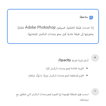
ملاحظة
إذا حددت طبقة الخلفية، فسيقوم Adobe Photoshop تلقائيًا
بتحويلها إلى طبقة عادية قبل محو وحدات البكسل المتشابهة.
أدخل قيمة لضبط
Opacity:
القيمة 100% تمحو وحدات البكسل كليًا.
القِيَم المنخفضة تمحو وحدات البكسل جزئيًا، ما يُولِّد شفافية.
اسحب فوق المنطقة الموجودة في الصورة لمحو وحدات البكسل التي تتطابق مع
إعداداتك.