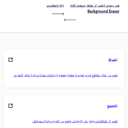
تغيير وحدات البكسل إلى شفافة باستخدام الأداة
إزالة الانعكاسات
Background Eraser
المعرفة
تعلم من خلال مقاطع فيديو تعليمية خطوة بخطوة وإرشادات عملية مباشرة داخل التطبيق.
المجتمع
انضم إلى المناقشات، واعثر على الإجابات، وتعلم من الخبراء، وشارك معرفتك.