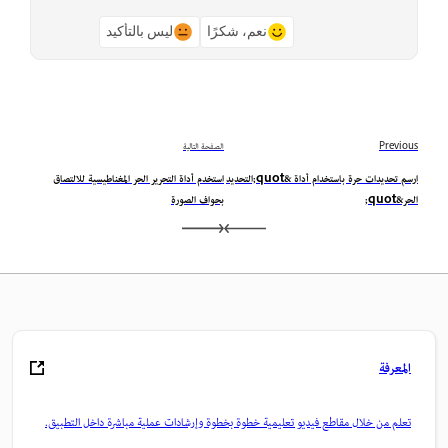
نعم، شكرًا
ليس بالتأكيد
Previous
الصفحة التالية
ارسم تحديدات حرة باستخدام أداة &quot;التحديد
استخدم أداة التحرير الحر المغناطيسية للالتصاق
الحر&quot;
بحواف الصورة
المعرفة
تعلم من خلال مقاطع فيديو تعليمية خطوة بخطوة وإرشادات عملية مباشرة داخل التطبيق.