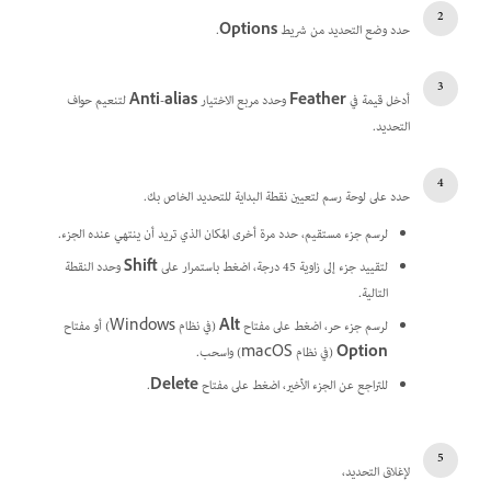
حدد وضع التحديد من شريط
Options
.
أدخل قيمة في
Feather
وحدد مربع الاختيار
Anti-alias
لتنعيم حواف
التحديد.
حدد على لوحة رسم لتعيين نقطة البداية للتحديد الخاص بك.
لرسم جزء مستقيم، حدد مرة أخرى المكان الذي تريد أن ينتهي عنده الجزء.
لتقييد جزء إلى زاوية 45 درجة، اضغط باستمرار على
Shift
وحدد النقطة
التالية.
لرسم جزء حر، اضغط على مفتاح
Alt
(في نظام Windows) أو مفتاح
Option
(في نظام macOS) واسحب.
للتراجع عن الجزء الأخير، اضغط على مفتاح
Delete
.
لإغلاق التحديد،