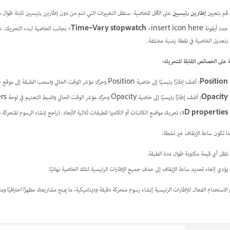
قم بتعيين
إطارين رئيسيين
على الأقل للخاصية. ستظل التغييرات التي تتم من دون إطارين رئيسيين ثابتة طوال م
حدد أيقونة
<insert icon here>
Time‑Vary stopwatch
بتعديل الخاصية في نقطة زمنية مختلفة.
ة على الخصائص القابلة للتحريك:
Position:
أضف إطارًا رئيسيًا إلى خاصية Position وحرِّك مؤشر الوقت الحالي واسحب الطبقة إلى موقع جديد في نافذة المستند.
Opacity:
أضف إطارًا رئيسيًا إلى خاصية Opacity وحرِّك مؤشر الوقت الحالي واضبط التعتيم في لوحة Layers.
3D properties:
تحريك مواضع الكائنات أو الكاميرا للطبقات ثلاثية الأبعاد. (راجع إنشاء الرسوم المتحركة ثل
ا تكون ساعة الإيقاف غير نشطة:
تظل أي قيمة مكتوبة طوال مدة الطبقة.
يؤدي إلغاء تحديد ساعة الإيقاف إلى حذف جميع الإطارات الرئيسية لتلك الخاصية نهائيًا.
 الاستخدام الفعال للإطارات الرئيسية إنشاء رسوم متحركة دقيقة وديناميكية، ما يمنح مشاريعك مظهرًا احترافيًا ومتق