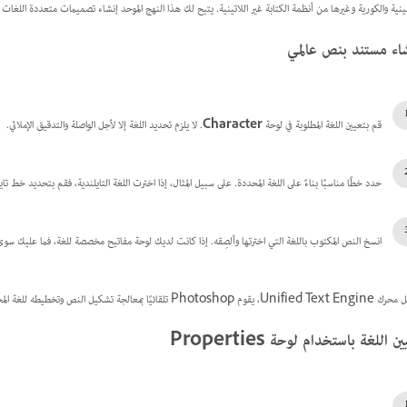
ينية والكورية وغيرها من أنظمة الكتابة غير اللاتينية. يتيح لك هذا النهج الموحد إنشاء تصميمات متعددة الل
اء مستند بنص عالمي
قم بتعيين اللغة المطلوبة في لوحة
Character
. لا يلزم تحديد اللغة إلا لأجل الواصلة والتدقيق الإملائي.
حدد خطًا مناسبًا بناءً على اللغة المحددة. على سبيل المثال، إذا اخترت اللغة التايلندية، فقم بتحديد خط تايلندي مثل Adobe Thai أو ai
انسخ النص المكتوب باللغة التي اخترتها وألصِقه. إذا كانت لديك لوحة مفاتيح مخصصة للغة، فما عليك سوى
تلقائيًا بمعالجة تشكيل النص وتخطيطه للغة المحددة من دون أن يطلب منك التبديل بين محركات النصوص المختلفة.
ن اللغة باستخدام لوحة Properties