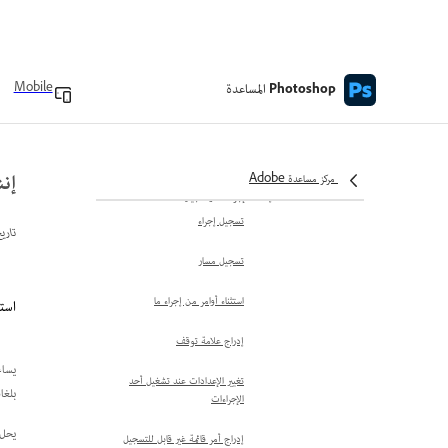
حذف الرسوم المتحركة
استخدم الإطارات الرئيسية
إنشاء سير عمل الرسوم المتحركة
المساعدة
المستندة إلى الجدول الزمني
Mobile
Photoshop
نظرة عامة على تحريك خصائص
الطبقة
إنش
مركز مساعدة Adobe
تشغيل المهام تلقائيًا
إنشاء الإجراءات وتسجيلها
تسجيل إجراء
تاري
تسجيل مسار
استثناء أوامر من إجراء ما
استخدم محرك  Engine
إدراج علامة توقف
يسا
تغيير الإعدادات عند تشغيل أحد
بلغا
الإجراءات
يحل
إدراج أمر قائمة غير قابل للتسجيل