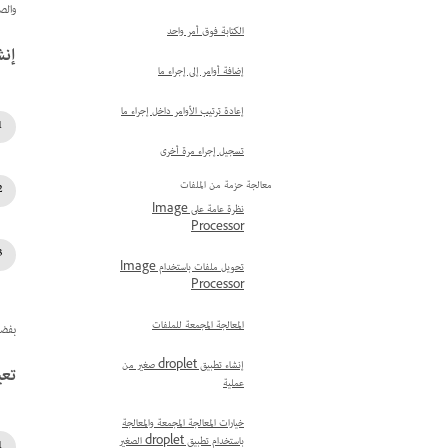
والص
الكتابة فوق أمر واحد
إنش
إضافة أوامر إلى إجراء ما
إعادة ترتيب الأوامر داخل إجراء ما
تسجيل إجراء مرة أخرى
معالجة حزمة من الملفات
نظرة عامة على Image
Processor
تحويل ملفات باستخدام Image
Processor
المعالجة المجمعة للملفات
بفضل محرك Unified Text Engine، يقوم Photoshop 
إنشاء تطبيق droplet صغير من
تعيي
عملية
خيارات المعالجة المجمعة والمعالجة
باستخدام تطبيق droplet الصغير