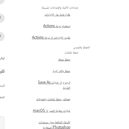
إعدادات الأتمتة والإعدادات المسبقة
نظرة عامة على الإجراءات
استخدام لوحة Actions
تطبيق الإجراءات في لوحة Actions
الحفظ والتصدير
حفظ الملفات
توفر
حفظ عملك
تثب
حفظ وثائق كبيرة
الرجوع إلى خيارات Save As
لاستخدام هذه
القديمة
للحصول
خصائص حفظ الملفات وتفضيلاته
خيارات معاينة الصور في macOS
الأسئلة الشائعة حول مستندات
Photoshop السحابية