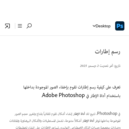
Desktop
رسم إطارات
تاريخ آخر تحديث
2 ديسمبر 2025
تعرف على كيفية رسم إطارات تقوم بإخفاء الصور الموجودة بداخلها
باستخدام أداة الإطار في Adobe Photoshop.
في Photoshop، تتيح لك
أداة الإطار
إنشاء أشكال تقوم تلقائياً بقناع وتغيير حجم الصور
الموضوعة بداخلها.توفر
أداة الإطار
أشكالاً متنوعة، تشمل المستطيلات والأشكال البيضاوية والمثلثات
وخيارات مخصصة وميزات الذكاء الاصطناعي التوليدي.تساعد الإطارات على إنشاء تخطيطات