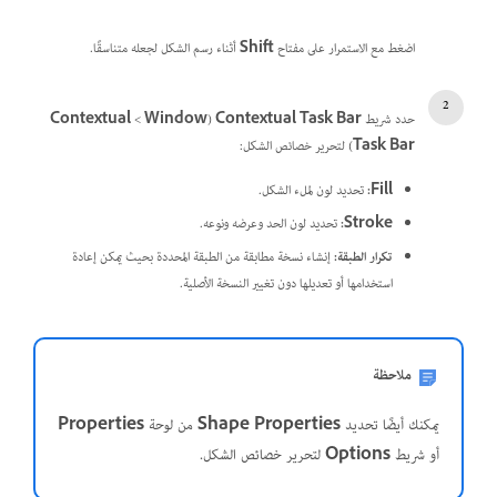
اضغط مع الاستمرار على مفتاح
Shift
أثناء رسم الشكل لجعله متناسقًا.
حدد شريط
Contextual Task Bar
(
Window
>
‏Contextual
Task Bar
) لتحرير خصائص الشكل:
Fill
:
تحديد لون لملء الشكل.
Stroke
:
تحديد لون الحد وعرضه ونوعه.
تكرار الطبقة
:
إنشاء نسخة مطابقة من الطبقة المحددة بحيث يمكن إعادة
استخدامها أو تعديلها دون تغيير النسخة الأصلية.
ملاحظة
يمكنك أيضًا تحديد
Shape Properties
من لوحة
Properties
أو شريط
Options
لتحرير خصائص الشكل.