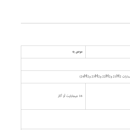
موصى به
16 جيجابايت أو أكثر