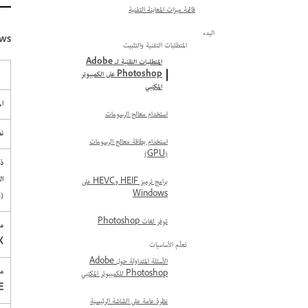
قائمة ميزات المعاينة التقنية
البدء
indows
المتطلبات التقنية والتثبيت
المتطلبات التقنية لـ Adobe
Photoshop على الكمبيوتر
المكتبي
ال
استخدام معالج الرسومات
نظ
استخدام بطاقة معالج الرسومات
(GPU)
ذا
ال
برامج ترميز HEIF وHEVC على
Windows
(RAM)
توفر لغات Photoshop
م
X
تعلّم الأساسيات
الأسئلة المتداولة حول Adobe
م
Photoshop للكمبيوتر المكتبي
E
نظرة عامة على الشاشة الرئيسية