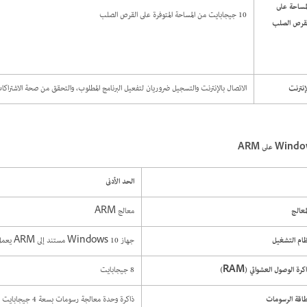
مساحة على
10 جيجابايت من المساحة المتوفرة على القرص الصلب
لقرص الصلب
إنترنت
الاتصال بالإنترنت والتسجيل ضروريان لتفعيل البرنامج المطلوب، والتحقق من صحة الاشتراكات
Win على ARM
الحد الأدنى
معالج
معالج ARM
ام التشغيل
جهاز Windows 10 مستند إلى ARM يعمل بنظام التشغيل Windows 10 ‏‎64-bit (الإصدار 20H2) أو الإصدارات الأحدث
كرة الوصول العشوائي (RAM)
8 جيجابايت
اقة الرسومات
ذاكرة وحدة معالجة رسومات بسعة 4 جيجابايت