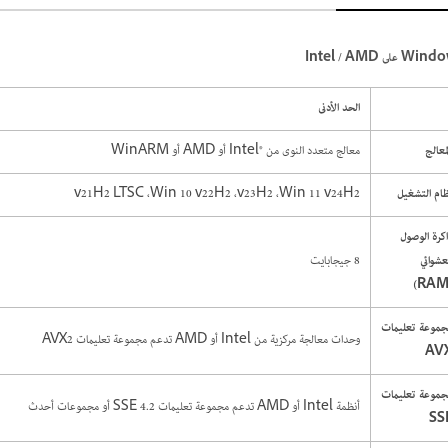
W على Intel / AMD
الحد الأدنى
معالج
معالج متعدد النوى من Intel®‎ أو AMD أو WinARM
ام التشغيل
Win 11 v24H2‏، v23H2‏، Win 10 v22H2‏، v21H2 LTSC
كرة الوصول
عشوائي
8 جيجابايت
جموعة تعليمات
وحدات معالجة مركزية من Intel أو AMD تدعم مجموعة تعليمات AVX2
AV
جموعة تعليمات
أنظمة Intel أو AMD تدعم مجموعة تعليمات SSE 4.2 أو مجموعات أحدث
SS