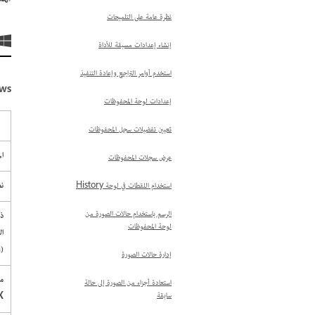
نظرة عامة على التلميحات
إنشاء إعدادات مسبقة للأداة
استخدم أوامر التراجع وإعادة التنفيذ
indows
إعدادات لوحة المحفوظات
تعيين تفضيلات سجل المحفوظات
ال
عرض سجلات المحفوظات
نظ
استخدام اللقطات في لوحة History
الرسم باستخدام حالات الصورة من
ذا
لوحة المحفوظات
ال
(RAM)
إدارة حالات الصورة
م
استعادة أجزاء من الصورة إلى حالة
X
سابقة