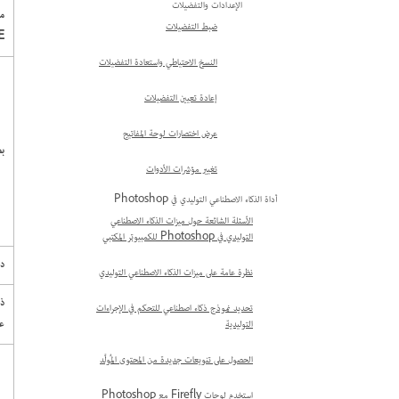
الإعدادات والتفضيلات
م
ضبط التفضيلات
E
النسخ الاحتياطي واستعادة التفضيلات
إعادة تعيين التفضيلات
عرض اختصارات لوحة المفاتيح
ب
تغيير مؤشرات الأدوات
أداة الذكاء الاصطناعي التوليدي في Photoshop
الأسئلة الشائعة حول ميزات الذكاء الاصطناعي
التوليدي في Photoshop للكمبيوتر المكتبي
دق
نظرة عامة على ميزات الذكاء الاصطناعي التوليدي
ذا
تحديد نموذج ذكاء اصطناعي للتحكم في الإجراءات
عش
التوليدية
الحصول على تنويعات جديدة من المحتوى المُولَّد
استخدم لوحات Firefly مع Photoshop