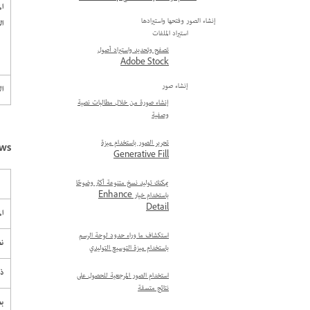
ال
إنشاء الصور وفتحها واستيرادها
ا
استيراد الملفات
تصفح وتحديد واستيراد أصول
Adobe Stock
إنشاء صور
ال
إنشاء صورة من خلال مطالبات نصية
وصفية
تحرير الصور باستخدام ميزة
dows
Generative Fill
يمكنك توليد نسخ متنوعة أكثر وضوحًا
باستخدام خيار Enhance
Detail
ال
استكشاف ما وراء حدود لوحة الرسم
نظ
باستخدام ميزة التوسيع التوليدي
ذا
استخدام الصور المرجعية للحصول على
نتائج متسقة
بط