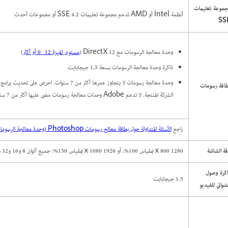
جموعة تعليمات
أنظمة Intel أو AMD تدعم مجموعة تعليمات SSE 4.2 أو مجموعات أحدث
SS
وحدة معالجة الرسومات مع DirectX 12 (
مستوى الميزة 12_0 أو أكثر
)
ذاكرة وحدة معالجة الرسومات بسعة 1,5 جيجابايت
وحدة معالجة رسومات لا يتجاوز عمرها أكثر من 7 سنوات. اح
طاقة رسومات
الشركة المنتجة. لا تدعم Adobe وحدات معالجة رسومات مضى عليها أكثر من 7 سنوات.
راجع
الأسئلة المتداولة حول بطاقة معالج رسومات Photoshop (وحدة معالجة الرسومات)
ة الشاشة
1280 x 800 بمقياس 100%، أو 1920 x 1080 بمقياس 150%؛ جميع ألوان 8 و16 و32 بت مدعومة.
كرة وصول
1.5 جيجابايت
وائي للفيديو