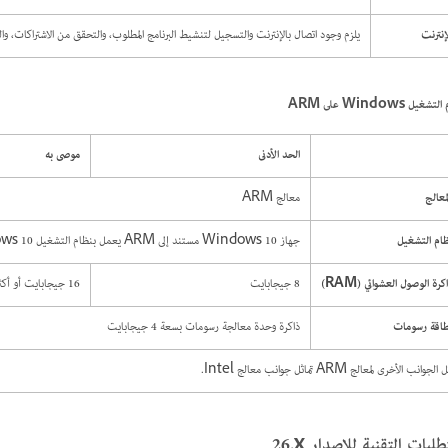
إنترنت
يلزم وجود اتصال بالإنترنت والتسجيل لتنشيط البرنامج المطلوب، والتحقق من الاشتراكات، وا
شغيل Windows على ARM
الحد الأدنى
موصى به
معالج
معالج ARM
ام التشغيل
جهاز Windows 10 مستند إلى ARM يعمل بنظام التشغيل Windows 10 ‏‎64-bit (الإصدار 20H2) أو الإصدارات الأحدث
كرة الوصول العشوائي (RAM)
8 جيجابايت
16 جيجابايت أو أكثر
طاقة رسومات
ذاكرة وحدة معالجة رسومات بسعة 4 جيجابايت
الجوانب الأخرى لمعالج ARM تماثل جوانب معالج Intel.
طلبات التقنية للإصدار 26‎.x