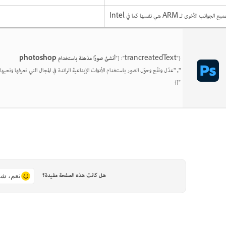
ع الجوانب الأخرى لـ ARM هي نفسها كما في Intel
{"trancreatedText": ["
أنشئ صورًا مذهلة باستخدام photoshop
", "
عدّل ونقّح وحوّل الصور باستخدام الأدوات الإبداعية الرائدة في المجال التي تعرفها وتحبها.
"]}
هل كانت هذه الصفحة مفيدة؟
نعم، شك