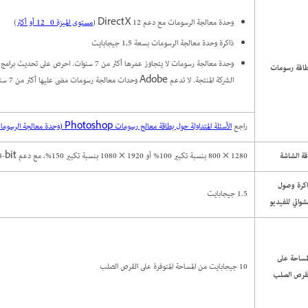
وحدة معالجة الرسومات مع دعم DirectX 12 (
مستوى الميزة ‎12_0 أو أكثر
)
ذاكرة وحدة معالجة الرسومات بسعة 1,5 جيجابايت
وحدة معالجة رسومات لا يتجاوز عمرها أكثر من 7 سنوات. اح
طاقة رسومات
الشركة المنتجة. لا تدعم Adobe وحدات معالجة رسومات مضى عليها أكثر من 7 سنوات.
راجع
الأسئلة المتداولة حول بطاقة معالج رسومات Photoshop (وحدة معالجة الرسومات)
ة الشاشة
1280 × 800 بنسبة تكبير 100% أو 1920 × 1080 بنسبة تكبير 150%، مع دعم ‎8-bit و‎16-bit و‎32-bit للألوان
كرة وصول
1.5 جيجابايت
وائي للفيديو
مساحة على
10 جيجابايت من المساحة المتوفرة على القرص الصلب
لقرص الصلب