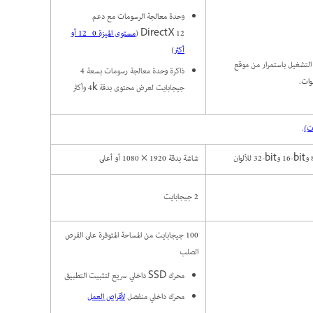
وحدة معالجة الرسومات مع دعم
DirectX 12 (
مستوى الميزة ‎12_0 أو
أكثر
)
رص على تحديث برامج التشغيل باستمرار من موقع
ذاكرة وحدة معالجة رسومات بسعة 4
جيجابايت لعرض محتوى بدقة 4k وأكثر
.
شاشة بدقة 1920 × 1080 أو أعلى
2 جيجابايت
100 جيجابايت من المساحة المتوفرة على القرص
الصلب
محرك SSD داخلي سريع لتثبيت التطبيق
محرك داخلي منفصل
لأقراص العمل