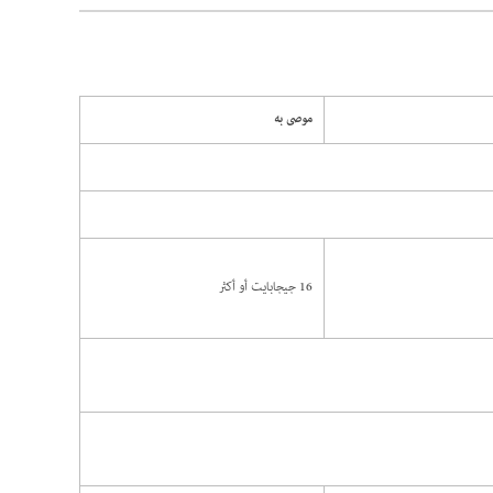
موصى به
16 جيجابايت أو أكثر