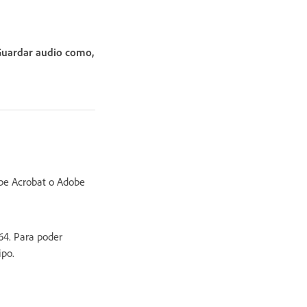
uardar audio como,
obe Acrobat o Adobe
64. Para poder
ipo.