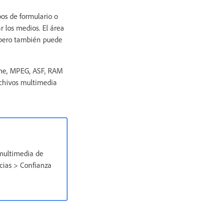
os de formulario o
r los medios. El área
 pero también puede
ime, MPEG, ASF, RAM
rchivos multimedia
 multimedia de
cias > Confianza