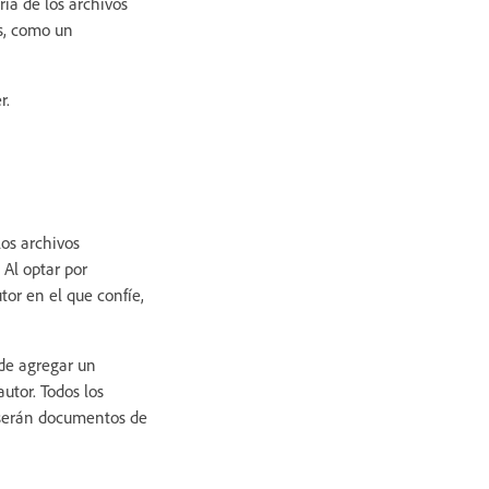
ía de los archivos
s, como un
r.
los archivos
Al optar por
or en el que confíe,
ide agregar un
utor. Todos los
 serán documentos de