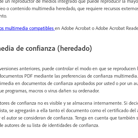
e un reproductor de medios integrado que puede reproducir la mayor
deo o contenido multimedia heredado, que requiere recursos externo
nto.
vos multimedia compatibles
en Adobe Acrobat o Adobe Acrobat Reade
edia de confianza (heredado)
 versiones anteriores, puede controlar el modo en que se reproducen 
documentos PDF mediante las preferencias de confianza multimedia. 
imedia en documentos de confianza aprobados por usted o por un aut
que programas, macros o virus dañen su ordenador.
tores de confianza no es visible y se almacena internamente. Si dec
ista, se agregarán a ella tanto el documento como el certificado del a
r el autor se consideran de confianza. Tenga en cuenta que también
e autores de su lista de identidades de confianza.