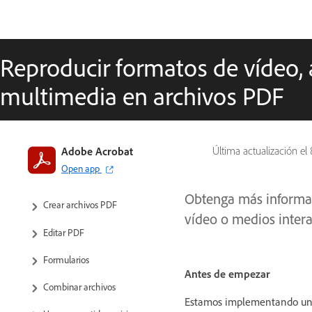
Reproducir formatos de vídeo,
multimedia en archivos PDF
Introducción a Acrobat
Adobe Acrobat
Última actualización el
Open app
Espacio de trabajo
Obtenga más informac
Crear archivos PDF
vídeo o medios intera
Editar PDF
Formularios
Antes de empezar
Combinar archivos
Estamos implementando una