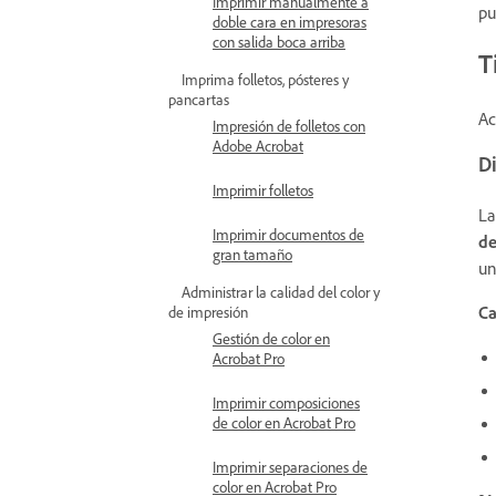
Imprimir manualmente a
pu
doble cara en impresoras
con salida boca arriba
T
Imprima folletos, pósteres y
pancartas
Ac
Impresión de folletos con
Adobe Acrobat
Di
Imprimir folletos
La
Imprimir documentos de
de
gran tamaño
un
Administrar la calidad del color y
Ca
de impresión
Gestión de color en
Acrobat Pro
Imprimir composiciones
de color en Acrobat Pro
Imprimir separaciones de
color en Acrobat Pro