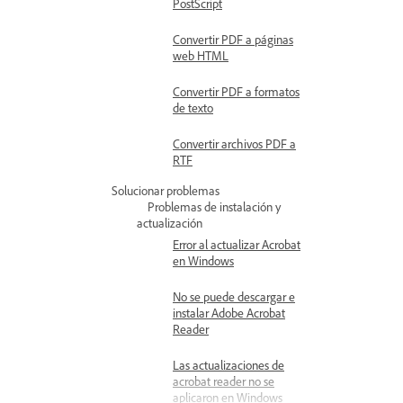
PostScript
Convertir PDF a páginas
web HTML
Convertir PDF a formatos
de texto
Convertir archivos PDF a
RTF
Solucionar problemas
Problemas de instalación y
actualización
Error al actualizar Acrobat
en Windows
No se puede descargar e
instalar Adobe Acrobat
Reader
Las actualizaciones de
acrobat reader no se
aplicaron en Windows