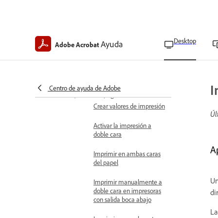
Imprimir capas
Imprimir PDF con fuentes
asiáticas no incrustadas
Desktop
Ayuda
Adobe Acrobat
Activar el modo de
impresión protegida en
Windows
Imprimir documento a doble cara
I
Centro de ayuda de Adobe
y de varias páginas
Crear valores de impresión
Úl
Activar la impresión a
doble cara
A
Imprimir en ambas caras
del papel
Un
Imprimir manualmente a
doble cara en impresoras
di
con salida boca abajo
La