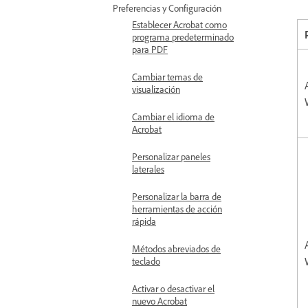
Preferencias y Configuración
Establecer Acrobat como
programa predeterminado
para PDF
Cambiar temas de
visualización
Cambiar el idioma de
Acrobat
Personalizar paneles
laterales
Personalizar la barra de
herramientas de acción
rápida
Métodos abreviados de
teclado
Activar o desactivar el
nuevo Acrobat