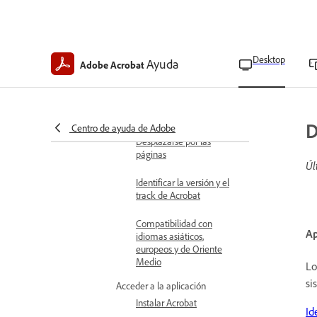
Acrobat en escritorio
Conceptos básicos del
área de trabajo
Desktop
Ayuda
Adobe Acrobat
Requisitos técnicos
Formatos de archivo
compatibles
D
Centro de ayuda de Adobe
Desplazarse por las
páginas
Úl
Identificar la versión y el
track de Acrobat
Compatibilidad con
Ap
idiomas asiáticos,
europeos y de Oriente
Medio
Lo
si
Acceder a la aplicación
Instalar Acrobat
Id