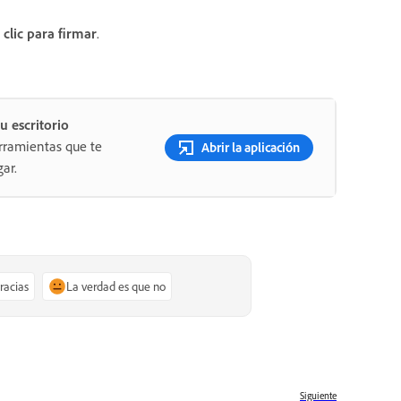
 clic para firmar
.
u escritorio
rramientas que te
Abrir la aplicación
ar.
gracias
La verdad es que no
Siguiente