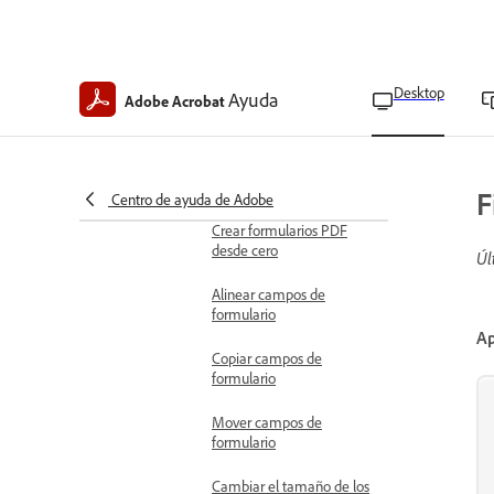
Descripción general de los
formularios PDF
Preferencias de
Desktop
Ayuda
Adobe Acrobat
formularios PDF
Crear formularios PDF
Convertir documentos a
formularios PDF
F
Centro de ayuda de Adobe
Crear formularios PDF
desde cero
Úl
Alinear campos de
formulario
Ap
Copiar campos de
formulario
Mover campos de
formulario
Cambiar el tamaño de los