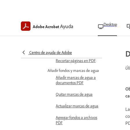
Reemplazar páginas en
PDF
Volver a numerar páginas
Desktop
Ayuda
en PDF
Adobe Acrobat
Dividir archivos PDF
Extraer páginas del PDF
D
Centro de ayuda de Adobe
Recortar páginas en PDF
Úl
Añadir fondos y marcas de agua
Añadir marcas de agua a
documentos PDF
Ob
Quitar marcas de agua
ca
Actualizar marcas de agua
La
co
Agregar fondos a archivos
PD
PDF