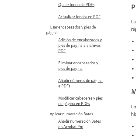
Quitar fondo de PDFs
P
Actualizar fondos en PDF
La
Usar encabezados y pies de
rá
página
Adición de encabezados y
pies de página a archivos
PDF
Eliminar encabezados y
pies de página
Añadir números de página
a PDFs
M
Modificar cabeceras y pies
de página en PDFs
Lo
hi
Aplicar numeración Bates
Añadir numeración Bates
en Acrobat Pro