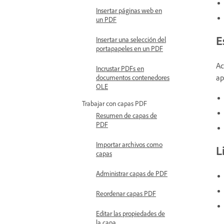
Insertar páginas web en
un PDF
E
Insertar una selección del
portapapeles en un PDF
Ac
Incrustar PDFs en
ap
documentos contenedores
OLE
Trabajar con capas PDF
Resumen de capas de
PDF
Importar archivos como
L
capas
Administrar capas de PDF
Reordenar capas PDF
Editar las propiedades de
la capa