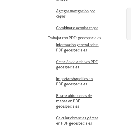
Agregar navegación por
capas
Combinar o acoplar capas
Trabajar con PDFs geoespaciales
Información general sobre
PDF geoespaciales
Creación de archivos PDF
geoespaciales
Importar shapefiles en
PDF geoespaciales
Buscar ubicaciones de
mapas en PDF
geoespaciales
Calcular distancias y áreas
en PDF geoespaciales