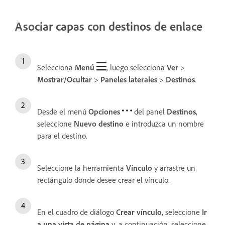
Asociar capas con destinos de enlace
Selecciona
Menú
, luego selecciona
Ver
>
Mostrar/Ocultar
>
Paneles laterales
>
Destinos
.
Desde el menú
Opciones
del panel
Destinos
,
seleccione
Nuevo destino
e introduzca un nombre
para el destino.
Seleccione la herramienta
Vínculo
y arrastre un
rectángulo donde desee crear el vínculo.
En el cuadro de diálogo
Crear vínculo
, seleccione
Ir
a una vista de página
y, a continuación, seleccione