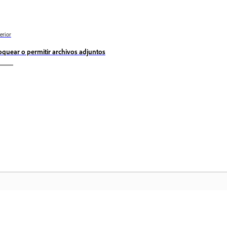
erior
oquear o permitir archivos adjuntos
Comunidad
In