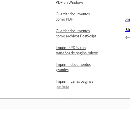
PDF en Windows
Guardar documentos
como PDF
Ant
Bl
Guardar documentos
como archivos PostScript
Imprimir PDFs con
tamaños de página mixtos
Imprimir documentos
grandes
Imprimir varias páginas
por hoja
Imprimir páginas
marcadas
Ajustar el tamaño de
página para imprimir
Aprender