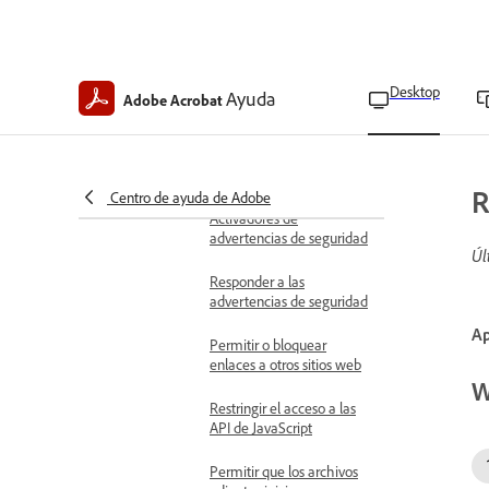
la vista protegida
Mitigue los riesgos de seguridad
Descripción general de la
seguridad del contenido
Desktop
Ayuda
Adobe Acrobat
de acrobat y pdf
Advertencias de seguridad
en PDFs
R
Centro de ayuda de Adobe
Activadores de
advertencias de seguridad
Úl
Responder a las
advertencias de seguridad
Ap
Permitir o bloquear
enlaces a otros sitios web
W
Restringir el acceso a las
API de JavaScript
Permitir que los archivos