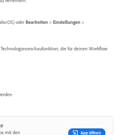
u verfeinern.
MacOS) oder
Bearbeiten
>
Einstellungen
>
e Technologievorschaufunktion, die für deinen Workflow
erden.
op
os mit den
App öffnen