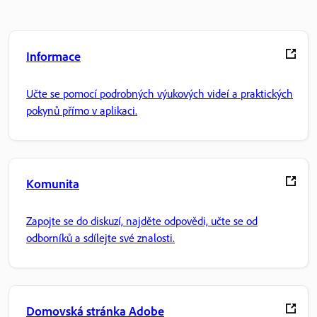
Informace
Učte se pomocí podrobných výukových videí a praktických
pokynů přímo v aplikaci.
Komunita
Zapojte se do diskuzí, najděte odpovědi, učte se od
odborníků a sdílejte své znalosti.
Domovská stránka Adobe