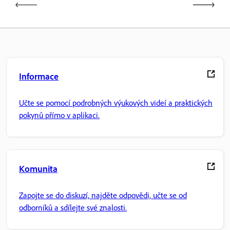
Informace
Učte se pomocí podrobných výukových videí a praktických
pokynů přímo v aplikaci.
Komunita
Zapojte se do diskuzí, najděte odpovědi, učte se od
odborníků a sdílejte své znalosti.