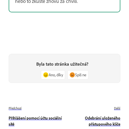
nebo to zkuste znovu za chvíli.
Byla tato stránka užitečná?
Ano, díky
Spíš ne
Předchozí
Další
Přihlášení pomocí účtu sociální
Odebrání uloženého
sítě
přístupového klíče