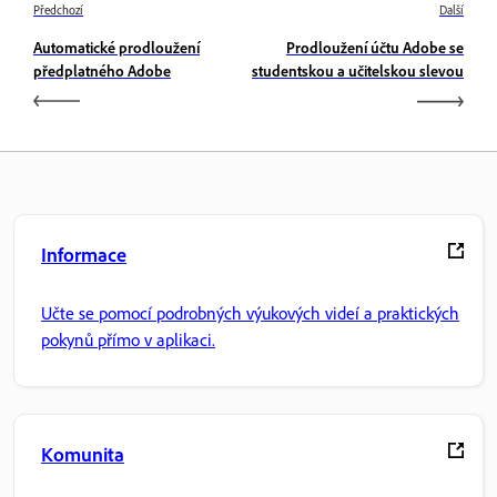
Předchozí
Další
Automatické prodloužení
Prodloužení účtu Adobe se
předplatného Adobe
studentskou a učitelskou slevou
Informace
Učte se pomocí podrobných výukových videí a praktických
pokynů přímo v aplikaci.
Komunita