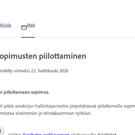
Mobile
Web
opimusten piilottaminen
ivitetty viimeksi
22. huhtikuuta 2026
i piilottamaan sopimus.
it pitää asiakirjan hallintapaneelisi järjestyksessä piilottamalla sopimu
rmistaa siistimmän ja tehokkaamman työtilan.
Valitse
Acrobatin verkkoversion
aloitussivulla
Asiakirjat
.