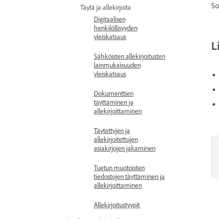
So
Täytä ja allekirjoita
Digitaalisen
henkilöllisyyden
yleiskatsaus
L
Sähköisten allekirjoitusten
lainmukaisuuden
yleiskatsaus
Dokumenttien
täyttäminen ja
allekirjoittaminen
Täytettyjen ja
allekirjoitettujen
asiakirjojen jakaminen
Tuetun muotoisten
tiedostojen täyttäminen ja
allekirjoittaminen
Allekirjoitustyypit