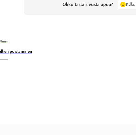
Oliko tästä sivusta apua?
Kyllä, 
llinen
llien poistaminen