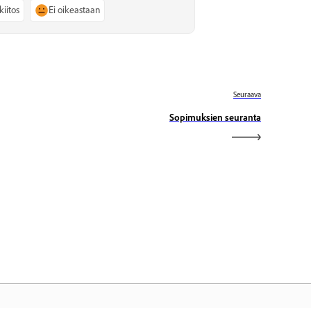
kiitos
Ei oikeastaan
Seuraava
Sopimuksien seuranta