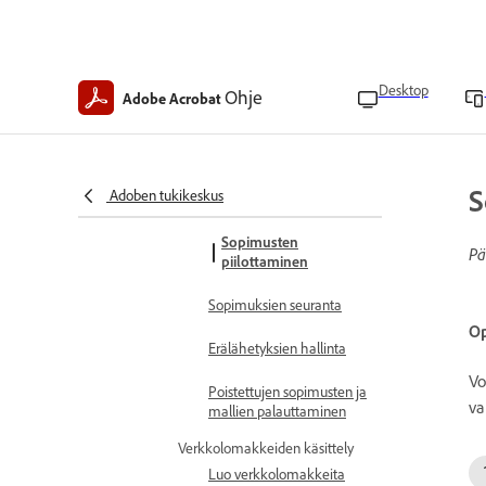
Sopimusten hallinta
Lisää vastaanottajia
Desktop
Sopimusten
Ohje
Adobe Acrobat
peruuttaminen
Sopimusten poistaminen
S
Adoben tukikeskus
Mallien poistaminen
Sopimusten
Pä
piilottaminen
Sopimuksien seuranta
Op
Erälähetyksien hallinta
Vo
Poistettujen sopimusten ja
va
mallien palauttaminen
Verkkolomakkeiden käsittely
Luo verkkolomakkeita