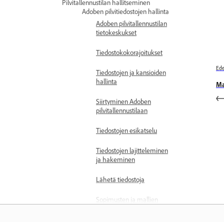
Pilvitallennustilan hallitseminen
Adoben pilvitiedostojen hallinta
Adoben pilvitallennustilan
tietokeskukset
Tiedostokokorajoitukset
Ede
Tiedostojen ja kansioiden
hallinta
Ma
Siirtyminen Adoben
pilvitallennustilaan
Tiedostojen esikatselu
Tiedostojen lajitteleminen
ja hakeminen
Lähetä tiedostoja
Sopimusten ja mallien
tarkasteleminen