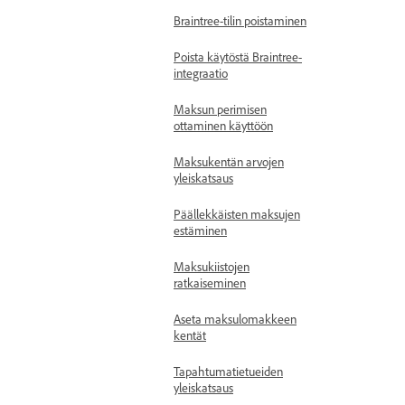
Braintree-tilin poistaminen
Poista käytöstä Braintree-
integraatio
Maksun perimisen
ottaminen käyttöön
Maksukentän arvojen
yleiskatsaus
Päällekkäisten maksujen
estäminen
Maksukiistojen
ratkaiseminen
Aseta maksulomakkeen
kentät
Tapahtumatietueiden
yleiskatsaus