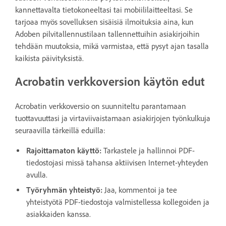
kannettavalta tietokoneeltasi tai mobiililaitteeltasi. Se
tarjoaa myös sovelluksen sisäisiä ilmoituksia aina, kun
Adoben pilvitallennustilaan tallennettuihin asiakirjoihin
tehdään muutoksia, mikä varmistaa, että pysyt ajan tasalla
kaikista päivityksistä.
Acrobatin verkkoversion käytön edut
Acrobatin verkkoversio on suunniteltu parantamaan
tuottavuuttasi ja virtaviivaistamaan asiakirjojen työnkulkuja
seuraavilla tärkeillä eduilla:
Rajoittamaton käyttö:
Tarkastele ja hallinnoi PDF-
tiedostojasi missä tahansa aktiivisen Internet-yhteyden
avulla.
Työryhmän yhteistyö:
Jaa, kommentoi ja tee
yhteistyötä PDF-tiedostoja valmistellessa kollegoiden ja
asiakkaiden kanssa.