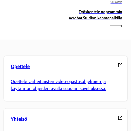
Seuraava
Työskentele nopeammin
acrobat Studion kehotepalkilla
Opettele
Opettele vaiheittaisten video-opastusohjelmien ja
käytännön ohjeiden avulla suoraan sovelluksessa.
Yhteisö