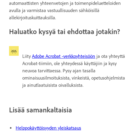
automaattisten yhteenvetojen ja toimenpideluetteloiden
avulla ja varmistaa vastuullisuuden sähköisillä
allekirjoituskuittauksilla.
Haluatko kysyä tai ehdottaa jotakin?
Liity
Adobe Acrobat -verkkoyhteisöön
ja ota yhteyttä
Acrobat-tiimiin, ole yhteydessä käyttäjiin ja kysy
neuvoa tarvittaessa. Pysy ajan tasalla
ominaisuusilmoituksista, vinkeistä, opetusohjelmista
ja ainutlaatuisista oivalluksista.
Lisää samankaltaisia
Helppokäyttöisyyden yleiskatsaus