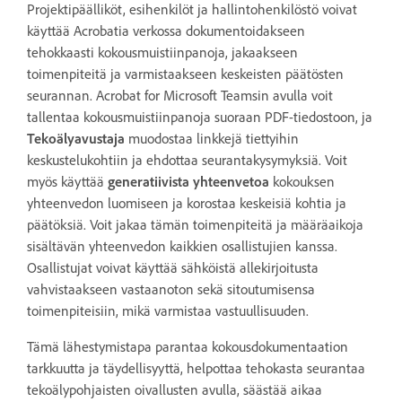
Projektipäälliköt, esihenkilöt ja hallintohenkilöstö voivat
käyttää Acrobatia verkossa dokumentoidakseen
tehokkaasti kokousmuistiinpanoja, jakaakseen
toimenpiteitä ja varmistaakseen keskeisten päätösten
seurannan. Acrobat for Microsoft Teamsin avulla voit
tallentaa kokousmuistiinpanoja suoraan PDF-tiedostoon, ja
Tekoälyavustaja
muodostaa linkkejä tiettyihin
keskustelukohtiin ja ehdottaa seurantakysymyksiä. Voit
myös käyttää
generatiivista yhteenvetoa
kokouksen
yhteenvedon luomiseen ja korostaa keskeisiä kohtia ja
päätöksiä. Voit jakaa tämän toimenpiteitä ja määräaikoja
sisältävän yhteenvedon kaikkien osallistujien kanssa.
Osallistujat voivat käyttää sähköistä allekirjoitusta
vahvistaakseen vastaanoton sekä sitoutumisensa
toimenpiteisiin, mikä varmistaa vastuullisuuden.
Tämä lähestymistapa parantaa kokousdokumentaation
tarkkuutta ja täydellisyyttä, helpottaa tehokasta seurantaa
tekoälypohjaisten oivallusten avulla, säästää aikaa