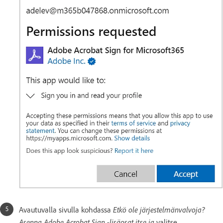
Etkö ole järjestelmänvalvoja?
Avautuvalla sivulla kohdassa
Asenna Adobe Acrobat Sign -lisäosat itse ja
valitse