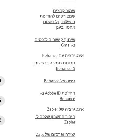
שמור קבצים
שמצורפים להודעות
דוא&quot;ל בשטח
אחסון בענן
שיתוף קישורים לנכסים
ב-Gmail
אינטגרציה עם Behance
תכונות תמיכה בנגישות
ב-Behance
גישה אל Behance
החלפת Adobe ID ב-
Behance
אינטגרציה של Zapier
חיבור החשבון שלכם ל-
Zapier
יצירה ופרסום של Zaps