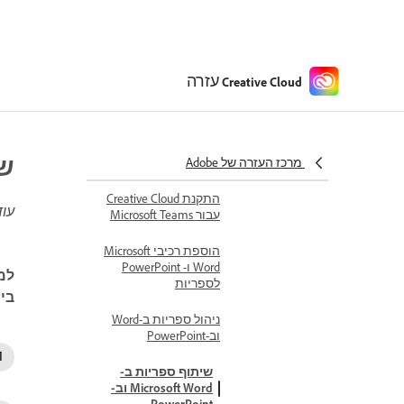
התקנת גופנים
הסרת גופנים
כיבוי שירות Adobe
עזרה
Creative Cloud
Fonts
עבודה עם יישומי Microsoft
התקנת תוספי Creative
שיתו
מרכז העזרה של Adobe
Cloud
התקנת Creative Cloud
עוד
עבור Microsoft Teams
הוספת רכיבי Microsoft
Word ו- PowerPoint
לספריות
ביע
ניהול ספריות ב-Word
וב-PowerPoint
שיתוף ספריות ב-
Microsoft Word וב-