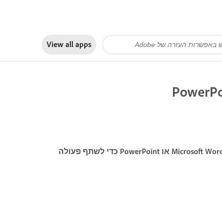
View all apps
למדו כיצד לשתף ספריות באמצעות תוספי Creative Cloud במסמך Microsoft Word או PowerPoint כדי לשתף פעולה