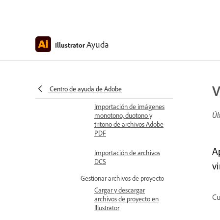
Importación de otros tipos de
archivo
Importación de archivos
Adobe PDF
Ayuda
Illustrator
Colocar archivos adobe
pdf
Importar archivos de
V
AutoCAD
Centro de ayuda de Adobe
Importación de imágenes
Úl
monotono, duotono y
tritono de archivos Adobe
PDF
Ap
Importación de archivos
DCS
v
Gestionar archivos de proyecto
Cargar y descargar
Cu
archivos de proyecto en
Illustrator