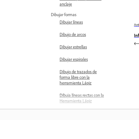
anclaje
Dibujar formas
Dibujar líneas
Ant
Dibujo de arcos
In
Dibujar estrellas
Dibujar espirales
Dibujo de trazados de
forma libre con la
herramienta Lápiz
Dibuja líneas rectas con la
Herramienta Lápiz
Dibujar formas con la
herramienta Curvatura
Dibujo de curvas con la
herramienta Pluma
Aprender