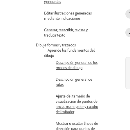
generadas
Editar ilustraciones generadas
mediante indicaciones
Generar, reescribir, revisar y
traducir texto
Dibuje formas y trazados
Aprende los fundamentos del
dibujo
Descripción general de los
modos de dibujo
Descripción general de
rutas
Ajuste del tamaño de
visualización de puntos de
ancla, manejador y cuadro
delimitador
Mostrar u ocultar líneas de
dirección para puntos de