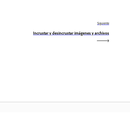
Siguiente
Incrustar y desincrustar imágenes y archivos
icio de Adobe