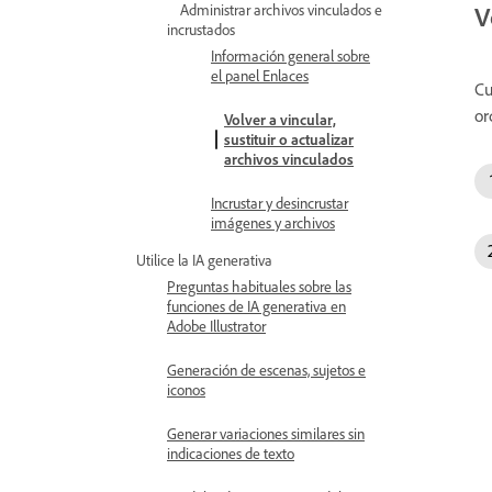
Administrar archivos vinculados e
V
incrustados
Información general sobre
el panel Enlaces
Cu
or
Volver a vincular,
sustituir o actualizar
archivos vinculados
Incrustar y desincrustar
imágenes y archivos
Utilice la IA generativa
Preguntas habituales sobre las
funciones de IA generativa en
Adobe Illustrator
Generación de escenas, sujetos e
iconos
Generar variaciones similares sin
indicaciones de texto