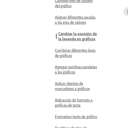
Cambiar ejes de valores
del gráfico
Asignar diferentes escalas
a los ejes de valores
Cambiar la posición de
la leyenda en gráficos
Combinar diferentes tipos
de gráficas
Agregar sombras paralelas
a los gráficos
Aplicar diseños de
marcadores a gráficos
Aplicación de formato a
gráficas de tarta
Formatear texto de gráfico
Reutilizar diseños de