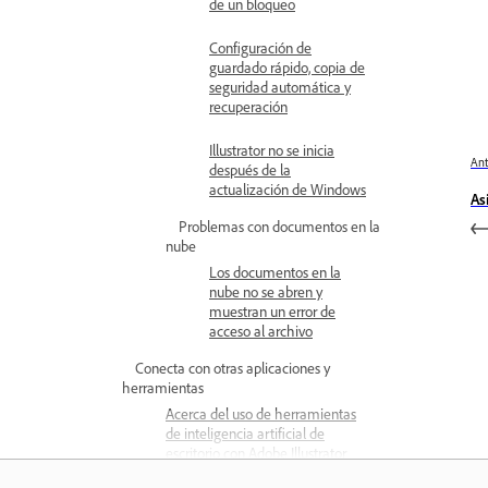
de un bloqueo
Configuración de
guardado rápido, copia de
seguridad automática y
recuperación
Illustrator no se inicia
Ant
después de la
actualización de Windows
As
Problemas con documentos en la
nube
Los documentos en la
nube no se abren y
muestran un error de
acceso al archivo
Conecta con otras aplicaciones y
herramientas
Acerca del uso de herramientas
de inteligencia artificial de
escritorio con Adobe Illustrator
(Beta)