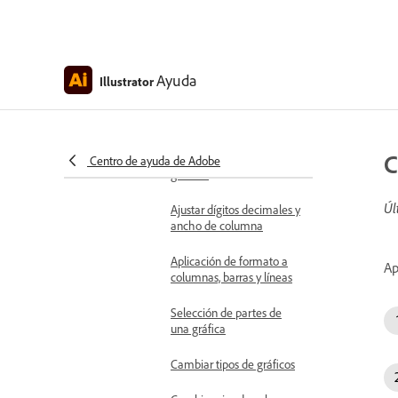
Conjuntos de datos y
opciones de etiquetas
Creación de gráficas
Ayuda
Illustrator
Agregar datos del gráfico
Agregar etiquetas y
C
conjuntos de datos de
Centro de ayuda de Adobe
gráficos
Úl
Ajustar dígitos decimales y
ancho de columna
Aplicación de formato a
Ap
columnas, barras y líneas
Selección de partes de
una gráfica
Cambiar tipos de gráficos