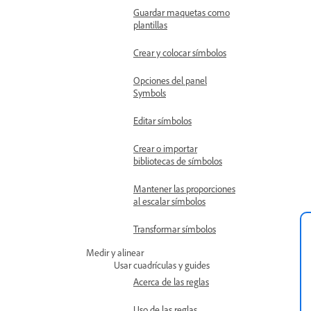
Guardar maquetas como
plantillas
Crear y colocar símbolos
Opciones del panel
Symbols
Editar símbolos
Crear o importar
bibliotecas de símbolos
Mantener las proporciones
al escalar símbolos
Transformar símbolos
Medir y alinear
Usar cuadrículas y guides
Acerca de las reglas
Uso de las reglas