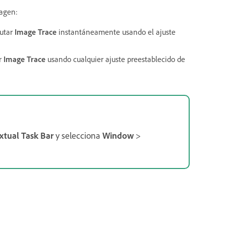
magen:
cutar
Image Trace
instantáneamente usando el ajuste
r
Image Trace
usando cualquier ajuste preestablecido de
xtual Task Bar
y selecciona
Window
>