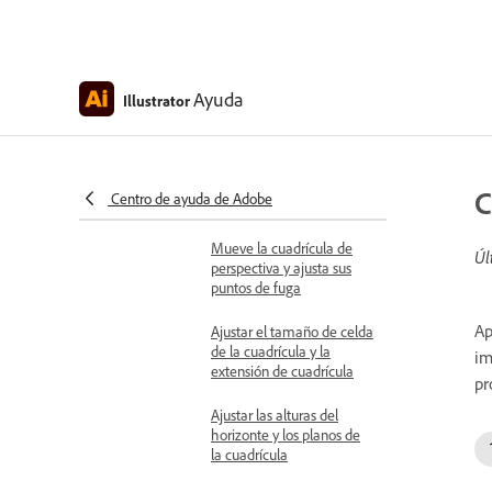
Dibujar objetos en
perspectiva
Ayuda
Illustrator
Opciones de cuadrícula de
perspectiva
Definir y administrar
ajustes preestablecidos de
C
Centro de ayuda de Adobe
cuadrícula de perspectiva
Mueve la cuadrícula de
Úl
perspectiva y ajusta sus
puntos de fuga
Ap
Ajustar el tamaño de celda
de la cuadrícula y la
im
extensión de cuadrícula
pr
Ajustar las alturas del
horizonte y los planos de
la cuadrícula