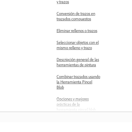
y trazos
Conversión de trazos en
trazados compuestos
Eliminar rellenos o trazos
Seleccionar objetos con el
mismo relleno y trazo
Descripción general de las
herramientas de pintura
Combinar trazados usando
la Herramienta Pincel
Blob
Opciones y mejores
prácticas de la
herramienta pincel blob
Acerca de la pintura
interactiva