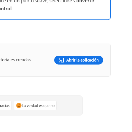
ice en un punto suave, seleccione
Convertir
ntrol
.
toriales creadas
Abrir la aplicación
gracias
La verdad es que no