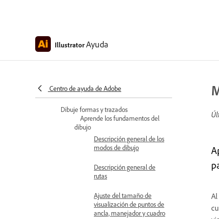
vinculadas
Administrar las variaciones
generadas
Ayuda
Illustrator
Editar ilustraciones generadas
mediante indicaciones
Generar, reescribir, revisar y
M
Centro de ayuda de Adobe
traducir texto
Dibuje formas y trazados
Úl
Aprende los fundamentos del
dibujo
Descripción general de los
modos de dibujo
A
p
Descripción general de
rutas
Ajuste del tamaño de
Al
visualización de puntos de
cu
ancla, manejador y cuadro