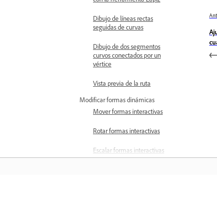
Ant
Dibujo de líneas rectas
seguidas de curvas
Aj
cu
Dibujo de dos segmentos
curvos conectados por un
vértice
Vista previa de la ruta
Modificar formas dinámicas
Mover formas interactivas
Rotar formas interactivas
Escalar formas interactivas
Cambiar el radio de
esquina de formas
dinámicas
Aprender
Añadir o eliminar lados de
las estrellas