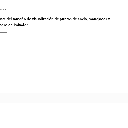
erior
uste del tamaño de visualización de puntos de ancla, manejador y
adro delimitador
Comunidad
In