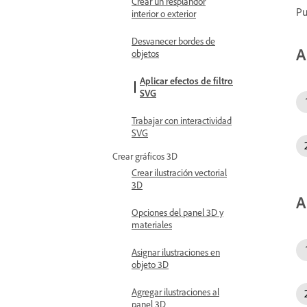
Crear un resplandor
Pu
interior o exterior
Desvanecer bordes de
A
objetos
Aplicar efectos de filtro
SVG
Trabajar con interactividad
SVG
Crear gráficos 3D
Crear ilustración vectorial
3D
A
Opciones del panel 3D y
materiales
Asignar ilustraciones en
objeto 3D
Agregar ilustraciones al
panel 3D