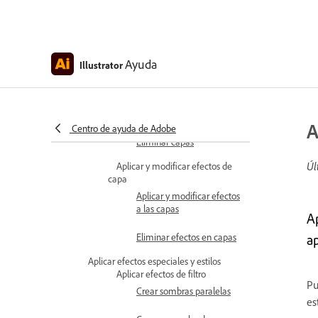
panel Layers
Buscar y filtrar capas
Bloquear y contraer capas
Ayuda
Illustrator
Bloquear o desbloquear
capas
Mostrar u ocultar capas
A
Centro de ayuda de Adobe
Eliminar capas
Úl
Aplicar y modificar efectos de
capa
Aplicar y modificar efectos
a las capas
A
Eliminar efectos en capas
a
Aplicar efectos especiales y estilos
Aplicar efectos de filtro
Pu
Crear sombras paralelas
es